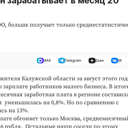
 зарабатывает в месяц 20
О, больше получает только среднестатистич
MAX
Telegram
Дзен
ВК
жителя Калужской области за август этого год
о зарплате работников малого бизнеса. В итоге
есячная заработная плата в регионе составил
м уменьшилась на 0,8%. Но по сравнению с
сь на 13%.
лате обгоняет только Москва, среднемесячны
2,6 рубля. Остальные наши соседи по этому