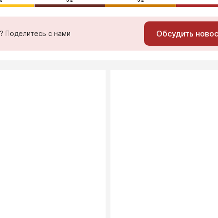
%
0%
0%
Обсудить ново
ь? Поделитесь с нами