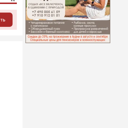
0%
сть