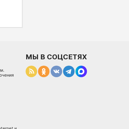
МЫ В СОЦСЕТЯХ
и.
лючения
ternet и