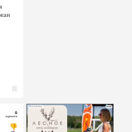
я
ужан
РЕКЛАМА
0
оценили