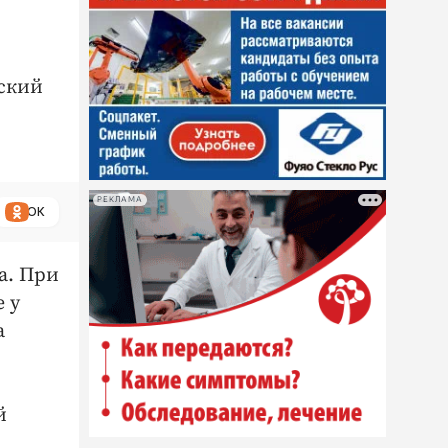
еский
РЕКЛАМА
ОК
а. При
 у
а
й