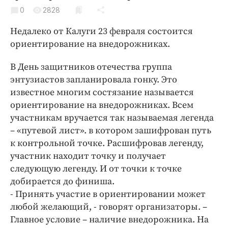
Криминал
0
2828
Культура
Недалеко от Калуги 23 февраля состоится
Недвижимость и ЖКХ
ориентирование на внедорожниках.
Образование
В День защитников отечества группа
Общество
энтузиастов запланировала гонку. Это
Погода
известное многим состязание называется
Праздники
ориентирование на внедорожниках. Всем
Происшествия
участникам вручается так называемая легенда
Спорт
– «путевой лист». в котором зашифрован путь
к контрольной точке. Расшифровав легенду,
Экономика и бизнес
участник находит точку и получает
ПРОЕКТЫ
следующую легенду. И от точки к точке
добирается до финиша.
Блоги
- Принять участие в ориентировании может
Издания
любой желающий, - говорят организаторы. –
Медиаперсона
Главное условие – наличие внедорожника. На