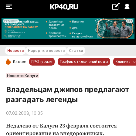
РЕКЛАМА
+23...+24 °С
Новости
Народные новости
Статьи
ПРОтуризм
График отключений воды
Клиника г
Важно:
РУБРИКИ
Новости Калуги
Обнинск
Владельцам джипов предлагают
Новости компаний
разгадать легенды
Статьи
Народные новости
07.02.2008, 10:35
Авто и транспорт
Недалеко от Калуги 23 февраля состоится
Благоустройство
ориентирование на внедорожниках.