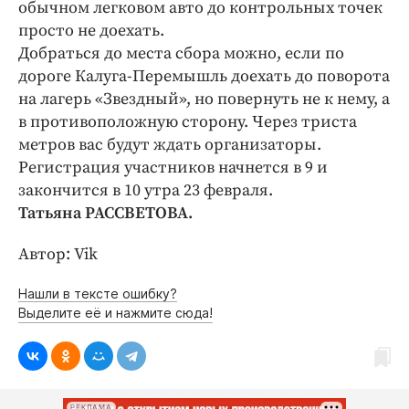
Интересное чтиво
обычном легковом авто до контрольных точек
просто не доехать.
Клиника года
Добраться до места сбора можно, если по
Бренд года
дороге Калуга-Перемышль доехать до поворота
Работодатель года
на лагерь «Звездный», но повернуть не к нему, а
в противоположную сторону. Через триста
метров вас будут ждать организаторы.
Регистрация участников начнется в 9 и
закончится в 10 утра 23 февраля.
Татьяна РАССВЕТОВА.
Автор: Vik
Нашли в тексте ошибку?
Выделите её и нажмите сюда!
РЕКЛАМА