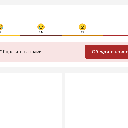
%
0%
0%
Обсудить ново
ь? Поделитесь с нами