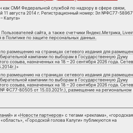
н как СМИ Федеральной службой по надзору в сфере связи,
 11 августа 2014 г. Регистрационный номер: Эл №ФС77-58967
– Калуга»
 Пользователей сайта, а также счетчики Яндекс.Метрика, Livein
я в Политике по защите персональных данных.
г по размещению на страницах сетевого издания для размеще
збирательной кампании по выборам в Государственную Думу
го созыва, назначенных на 18 – 20 сентября 2026 года. Сете
.2014г.)
»
г по размещению на страницах сетевого издания для размеще
збирательной кампании по выборам в Государственную Думу
го созыва, назначенных на 18 – 20 сентября 2026 года. Сете
 № ФС77-80505 от 15.03.2021г.), размещение на региональном
паний
» и «
Новости партнеров
» с тегами «реклама», «городская
 «область», «Городской голова Калуги» публикуются на