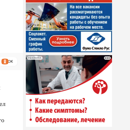
РЕКЛАМА
ОК
й
ел
го