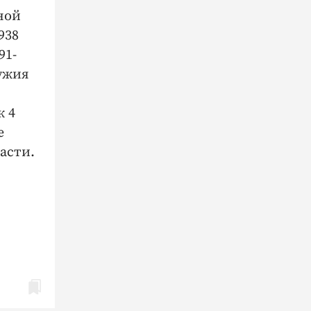
ной
938
91-
ружия
к 4
е
асти.