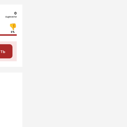
0
оценили
0%
сть