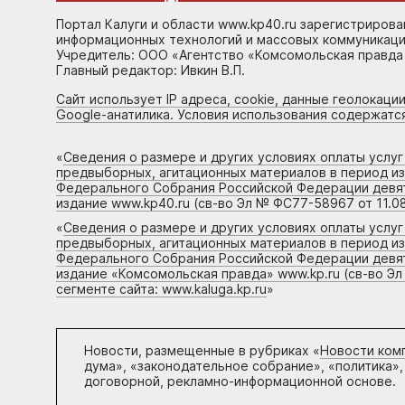
Портал Калуги и области www.kp40.ru зарегистрирова
информационных технологий и массовых коммуникаций
Учредитель: ООО «Агентство «Комсомольская правда 
Главный редактор: Ивкин В.П.
Сайт использует IP адреса, cookie, данные геолокации
Google-анатилика. Условия использования содержатс
«
Сведения о размере и других условиях оплаты услу
предвыборных, агитационных материалов в период и
Федерального Собрания Российской Федерации девято
издание www.kp40.ru (св-во Эл № ФС77-58967 от 11.08
«
Сведения о размере и других условиях оплаты услу
предвыборных, агитационных материалов в период и
Федерального Собрания Российской Федерации девято
издание «Комсомольская правда» www.kp.ru (св-во Эл
сегменте сайта: www.kaluga.kp.ru
»
Новости, размещенные в рубриках «
Новости ком
дума», «законодательное собрание», «политика»,
договорной, рекламно-информационной основе.