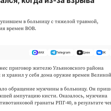
лся, когда из-за взрыва
упившем в больницу с тяжелой травмой,
ия времен ВОВ.
MAX
Telegram
Дзен
ВК
нес приговор жителю Ульяновского района
 и хранил у себя дома оружие времен Велико
тало обращение мужчины в больницу. Он приш
лекшей ампутацию кисти. Оказалось, мужчина
ивотанковой гранаты РПГ-40, в результате че