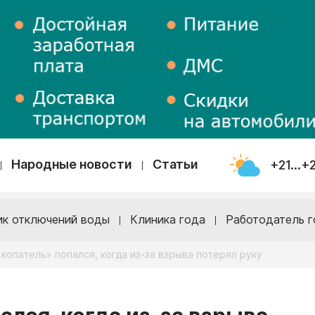
Народные новости
Статьи
+21...+
ик отключений воды
Клиника года
Работодатель г
копатель» попался, когда из-за взрыва потерял руку