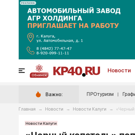
РЕКЛАМА
Новости
Обнинск
ПРОтуризм
Граф
Важно:
Главная
Новости
Новости Калуги
«Черный 
→
→
→
Новости Калуги