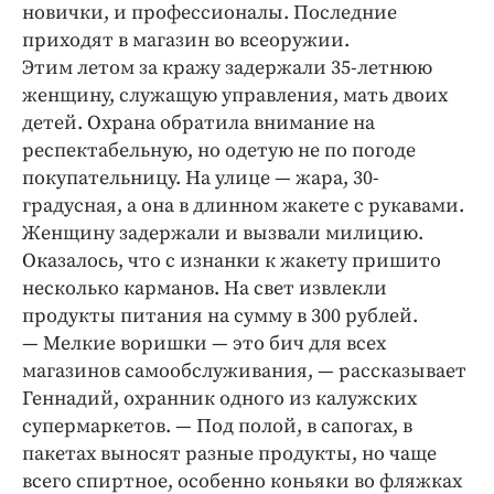
Интересное чтиво
новички, и профессионалы. Последние
приходят в магазин во всеоружии.
Клиника года
Этим летом за кражу задержали 35-летнюю
Бренд года
женщину, служащую управления, мать двоих
Работодатель года
детей. Охрана обратила внимание на
респектабельную, но одетую не по погоде
покупательницу. На улице — жара, 30-
градусная, а она в длинном жакете с рукавами.
Женщину задержали и вызвали милицию.
Оказалось, что с изнанки к жакету пришито
несколько карманов. На свет извлекли
продукты питания на сумму в 300 рублей.
— Мелкие воришки — это бич для всех
магазинов самообслуживания, — рассказывает
Геннадий, охранник одного из калужских
супермаркетов. — Под полой, в сапогах, в
пакетах выносят разные продукты, но чаще
всего спиртное, особенно коньяки во фляжках