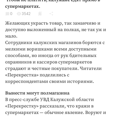
Криминал
супермаркетах.
Культура
0
3542
Недвижимость и ЖКХ
Желающих украсть товар, так заманчиво и
Образование
доступно выложенный на полках, не так уж и
Общество
мало.
Сотрудники калужских магазинов борются с
Погода
мелкими воришками всеми доступными
Праздники
способами, но иногда от рук бдительных
Происшествия
охранников и кассиров супермаркетов
Спорт
страдают и честные покупатели. Читатели
Экономика и бизнес
«Перекрестка» поделились с
корреспондентами своими историями.
ПРОЕКТЫ
Вынести могут полмагазина
Блоги
В пресс-службе УВД Калужской области
Издания
«Перекрестку» рассказали, что кражи в
Медиаперсона
супермаркетах — обычное явление. Воруют и