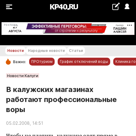
+22...+23 °С
РЕКЛАМА
Новости
Народные новости
Статьи
ПРОтуризм
График отключений воды
Клиника г
Важно:
РУБРИКИ
Новости Калуги
Обнинск
В калужских магазинах
Новости компаний
работают профессиональные
Статьи
воры
Народные новости
Авто и транспорт
05.02.2008, 14:51
Благоустройство
Чтобы не платить, калужане едят прямо в