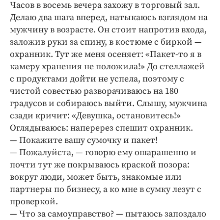
Часов в восемь вечера захожу в торговый зал.
Делаю два шага вперед, натыкаюсь взглядом на
мужчину в возрасте. Он стоит напротив входа,
заложив руки за спину, в костюме с биркой —
охранник. Тут же меня осеняет: «Пакет-то я в
камеру хранения не положила!» До стеллажей
с продуктами дойти не успела, по­этому с
чистой совестью разворачиваюсь на 180
градусов и собираюсь выйти. Слышу, мужчина
сзади кричит: «Девушка, остановитесь!»
Оглядываюсь: наперерез спешит охранник.
— Покажите вашу сумочку и пакет!
— Пожалуйста, — говорю ему ошарашенно и
почти тут же покрываюсь краской позора:
вокруг люди, может быть, знакомые или
партнеры по бизнесу, а ко мне в сумку лезут с
проверкой.
— Что за самоуправство? — пытаюсь запоздало