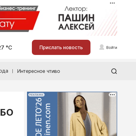
27 °С
Прислать новость
Войти
ода
Интересное чтиво
РЕКЛАМА
АБО