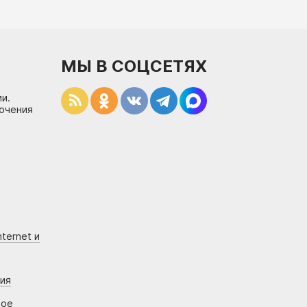
МЫ В СОЦСЕТЯХ
и.
лючения
ternet и
ния
вое