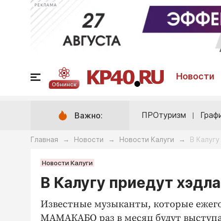
РЕКЛАМА
Новости
Обнинск
ПРОтуризм
Граф
Важно:
Главная
Новости
Новости Калуги
В Калуг
→
→
→
Новости Калуги
В Калугу приедут хэд
Известные музыканты, которые ежего
МАМАКАБО раз в месяц будут выступа