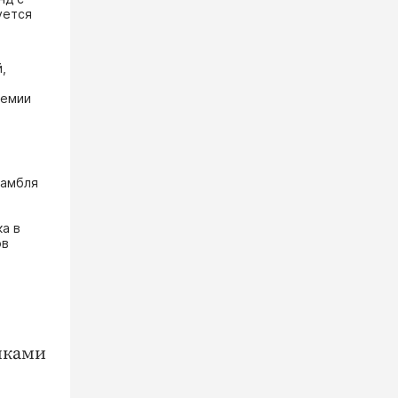
уется
,
ремии
самбля
ка в
ов
иками