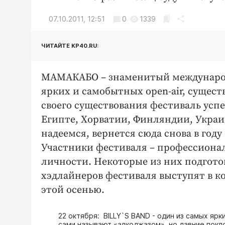
07.10.2011, 12:51
0
1339
ЧИТАЙТЕ KP40.RU:
МАМАКАБО – знаменитый международ
ярких и самобытных open-air, сущест
своего существования фестиваль успе
Египте, Хорватии, Финляндии, Украин
надеемся, вернется сюда снова в году 
Участники фестиваля – профессионал
личности. Некоторые из них подгото
хэдлайнеров фестиваля выступят в к
этой осенью.
22 октября: BILLY`S BAND - один из самых яр
сами называют «алкоджазом», но давние покл