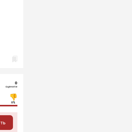
0
оценили
0%
сть