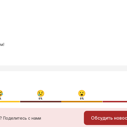
м!
%
0%
0%
Обсудить ново
ь? Поделитесь с нами