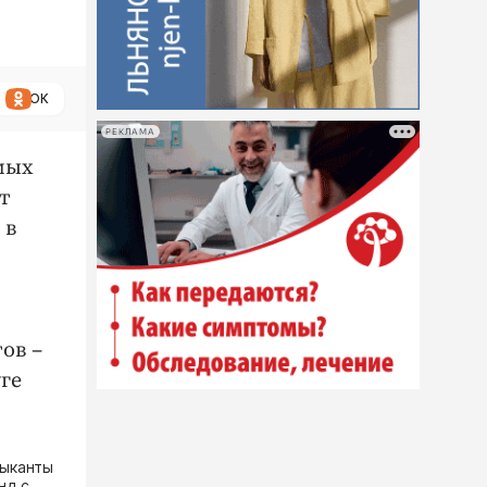
ОК
РЕКЛАМА
мых
т
 в
ов –
ге
зыканты
нд с