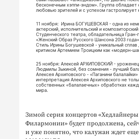
бесконечным хэппи-эндом». Группа обладает 
любовью зрителей и с успехом гастролирует н
11 ноября: Ирина БОГУШЕВСКАЯ - одна из нем
актерский, исполнительский и композиторский
Студенческого театра, обладательница Гран-п
«Женский Образ Русского Шансона 2003 года»
Стиль Ирины Богушевской - уникальный сплав
критиком Артемием Троицким как «модерн-ша
25 ноября: Алексей АРХИПОВСКИЙ - уроженец 
Людмилы Зыкиной, без сомнения - лучший бала
Алексея Архиповского - «Паганини балалайки»
интерпретация Алексея Архиповского не тольк
собственных «балалаечных» обработках кажды
мира.
Зимой серия концертов «Хедлайнер
Филармонии» будет продолжена, сей
и уже понятно, что калужан ждет ещ