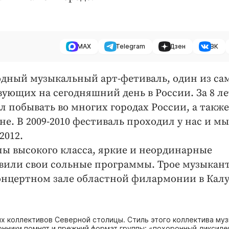
MAX
Telegram
Дзен
ВК
ный музыкальный арт-фетиваль, один из са
вующих на сегодняшний день в России. За 8 ле
л побывать во многих городах России, а также
е. В 2009-2010 фестиваль проходил у нас и мы
2012.
ы высокого класса, яркие и неординарные
вили свои сольные программы. Трое музыкант
онцертном зале областной филармонии в Калу
ких коллективов Северной столицы. Стиль этого коллектива му
онники помнят и прежний формат группы: «похоронный диксиле