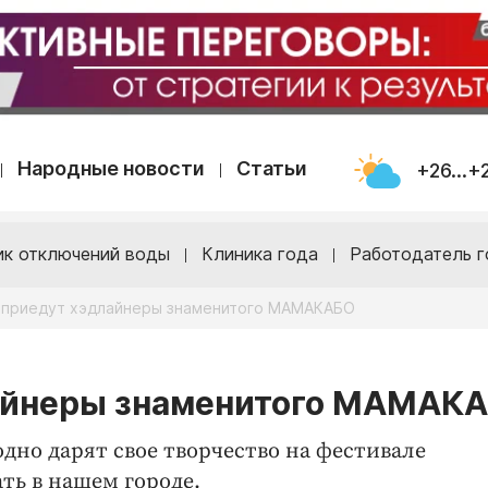
Народные новости
Статьи
+26...+
ик отключений воды
Клиника года
Работодатель г
у приедут хэдлайнеры знаменитого МАМАКАБО
лайнеры знаменитого МАМАК
дно дарят свое творчество на фестивале
ть в нашем городе.