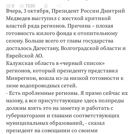
Криминал
0
1530
Вчера, 3 октября, Президент России Дмитрий
Культура
Медведев выступил с жесткой критикой
Недвижимость и ЖКХ
властей ряда регионов. Причина – плохая
Образование
готовность жилого фонда к отопительному
Общество
сезону. Больше всего от главы государства
досталось Дагестану, Волгоградской области и
Погода
Еврейской АО.
Праздники
Калужская область в «черный список»
Происшествия
регионов, который президенту представил
Спорт
Минрегион, вошла из-за низкой готовности к
Экономика и бизнес
зиме водопроводных сетей.
- Есть проблемные регионы. Я прямо сейчас их
ПРОЕКТЫ
назову, а все присутствующие здесь полпреды
должны взять это на заметку и работать с
Блоги
губернаторами и главами соответствующих
Издания
муниципальных образований, - сказал
Медиаперсона
президент на совещании со своими