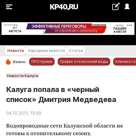
+22...+23 °С
РЕКЛАМА
Новости
Народные новости
Статьи
ПРОтуризм
График отключений воды
Клиника г
Важно:
РУБРИКИ
Новости Калуги
Обнинск
Калуга попала в «черный
Новости компаний
список» Дмитрия Медведева
Статьи
Народные новости
04.10.2011, 13:59
Авто и транспорт
Водопроводные сети Калужской области не
Благоустройство
готовы к отопительному сезону.