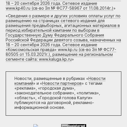
18 – 20 сентября 2026 года. Сетевое издание
www.kp40.ru (св-во Эл № ФС77-58967 от 11.08.2014г.)
»
«
Сведения о размере и других условиях оплаты услуг по
размещению на страницах сетевого издания для
размещения предвыборных, агитационных материалов в
период избирательной кампании по выборам в
Государственную Думу Федерального Собрания
Российской Федерации девятого созыва, назначенных на
18 – 20 сентября 2026 года. Сетевое издание
«Комсомольская правда» www.kp.ru (св-во Эл № ФС77-
80505 от 15.03.2021г.), размещение на региональном
сегменте сайта: www.kaluga.kp.ru
»
Новости, размещенные в рубриках «
Новости
компаний
» и «
Новости партнеров
» с тегами
«реклама», «городская дума»,
«законодательное собрание», «политика»,
«область», «Городской голова Калуги»
публикуются на договорной, рекламно-
информационной основе.