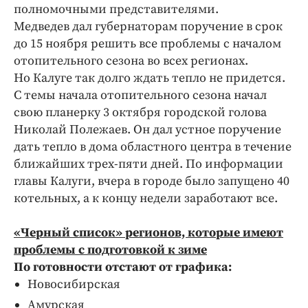
Интересное чтиво
полномочными представителями.
Клиника года
Медведев дал губернаторам поручение в срок
до 15 ноября решить все проблемы с началом
Бренд года
отопительного сезона во всех регионах.
Работодатель года
Но Калуге так долго ждать тепло не придется.
С темы начала отопительного сезона начал
свою планерку 3 октября городской голова
Николай Полежаев. Он дал устное поручение
дать тепло в дома областного центра в течение
ближайших трех-пяти дней. По информации
главы Калуги, вчера в городе было запущено 40
котельных, а к концу недели заработают все.
«Черный список» регионов, которые имеют
проблемы с подготовкой к зиме
По готовности отстают от графика:
Новосибирская
Амурская