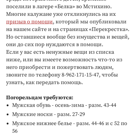
Интересное чтиво
поселили в лагере «Белка» во Мстихино.
Клиника года
Многие калужане уже откликнулись на их
Бренд года
призыв о помощи
, который мы опубликовали
на нашем сайте и на страницах «Перекрестка».
Работодатель года
Но оставшиеся вообще без имущества и вещей,
они до сих пор нуждаются в помощи.
Если у вас есть ненужные вещи из списка
ниже, или вы имеете возможность что-то из
него приобрести и пожертвовать людям,
звоните по телефону 8-962-171-15-47, чтобы
узнать, как передать помощь.
Погорельцам требуются:
Мужская обувь - осень-зима - разм. 43-44
Мужские носки - разм. 27-29
Мужское нижнее белье - разм. 44-46 и с 52 по
56