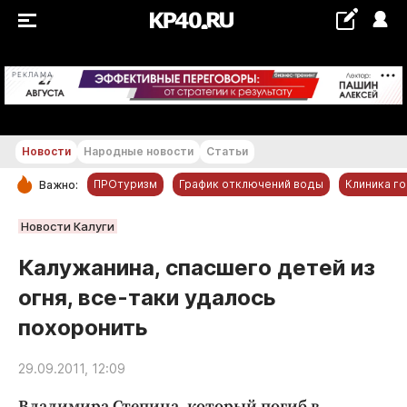
+15...+16 °С
РЕКЛАМА
Новости
Народные новости
Статьи
ПРОтуризм
График отключений воды
Клиника г
Важно:
РУБРИКИ
Новости Калуги
Обнинск
Калужанина, спасшего детей из
Новости компаний
огня, все-таки удалось
Статьи
похоронить
Народные новости
Авто и транспорт
29.09.2011, 12:09
Благоустройство
Владимира Степина, который погиб в