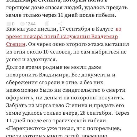
Криминал
горящем доме спасая людей, удалось предать
Культура
земле только через 11 дней после гибели.
Недвижимость и ЖКХ
0
1244
Как мы уже писали, 17 сентября в Калуге
во
Образование
время пожара погиб калужанин Владимир
Общество
Степин
. Он через окно второго этажа вытащил
Погода
из огня около 10 человек, но сам выбраться не
успел и задохнулся.
Праздники
Долгое время родные не могли даже
Происшествия
похоронить Владимира. Все документы и
Спорт
сбережения сгорели в огне, а без них
Экономика и бизнес
невозможно было ни свидетельство о смерти
оформить, ни деньги на похороны получить.
ПРОЕКТЫ
Забрать из морга тело Степина и предать его
Блоги
земле удалось только вчера, 28 сентября. Через
11 дней после его трагической гибели.
Издания
«Перекресток» уже писал, что погорельцев,
Медиаперсона
среди которых много детей, временно