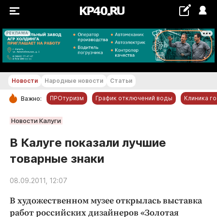
РЕКЛАМА
+22...+23 °С
Новости
Народные новости
Статьи
ПРОтуризм
График отключений воды
Клиника г
Важно:
РУБРИКИ
Новости Калуги
Обнинск
В Калуге показали лучшие
Новости компаний
товарные знаки
Статьи
Народные новости
08.09.2011, 12:07
Авто и транспорт
В художественном музее открылась выставка
Благоустройство
работ российских дизайнеров «Золотая