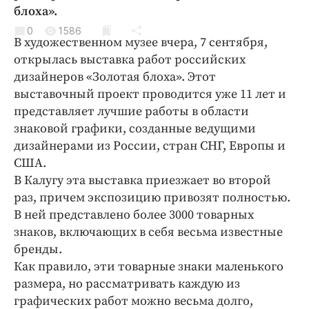
Криминал
блоха».
Культура
0
1586
В художественном музее вчера, 7 сентября,
Недвижимость и ЖКХ
открылась выставка работ российских
Образование
дизайнеров «Золотая блоха». Этот
Общество
выставочный проект проводится уже 11 лет и
представляет лучшие работы в области
Погода
знаковой графики, созданные ведущими
Праздники
дизайнерами из России, стран СНГ, Европы и
Происшествия
США.
Спорт
В Калугу эта выставка приезжает во второй
Экономика и бизнес
раз, причем экспозицию привозят полностью.
В ней представлено более 3000 товарных
ПРОЕКТЫ
знаков, включающих в себя весьма известные
бренды.
Блоги
Как правило, эти товарные знаки маленького
Издания
размера, но рассматривать каждую из
Медиаперсона
графических работ можно весьма долго,