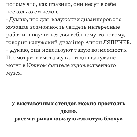
Интересное чтиво
потому что, как правило, они несут в себе
Клиника года
несколько смыслов.
- Думаю, что для калужских дизайнеров это
Бренд года
хорошая возможность увидеть интересные
Работодатель года
работы и научиться для себя чему-то новому, -
говорит калужский дизайнер Антон ЛЯПИЧЕВ.
- Думаю, они используют такую возможность.
Посмотреть выставку в эти дни калужане
могут в Южном флигеле художественного
музея.
У выставочных стендов можно простоять
долго,
рассматривая каждую «золотую блоху»