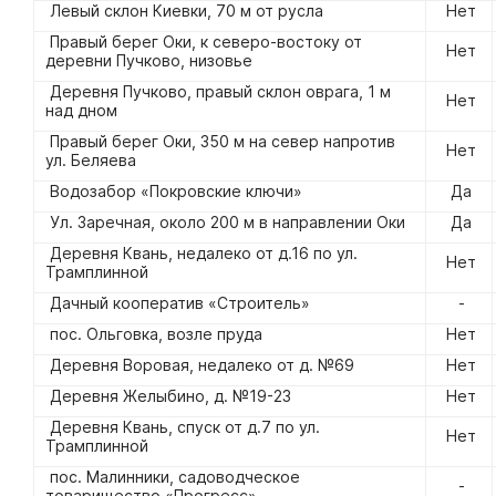
Левый склон Киевки, 70 м от русла
Нет
Правый берег Оки, к северо-востоку от
Нет
деревни Пучково, низовье
Деревня Пучково, правый склон оврага, 1 м
Нет
над дном
Правый берег Оки, 350 м на север напротив
Нет
ул. Беляева
Водозабор «Покровские ключи»
Да
Ул. Заречная, около 200 м в направлении Оки
Да
Деревня Квань, недалеко от д.16 по ул.
Нет
Трамплинной
Дачный кооператив «Строитель»
-
пос. Ольговка, возле пруда
Нет
Деревня Воровая, недалеко от д. №69
Нет
Деревня Желыбино, д. №19-23
Нет
Деревня Квань, спуск от д.7 по ул.
Нет
Трамплинной
пос. Малинники, садоводческое
-
товарищество «Прогресс»