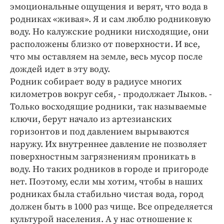
Интересное чтиво
эмоциональные ощущения и верят, что вода в
Клиника года
родниках «живая». Я и сам люблю родниковую
воду. Но калужские родники нисходящие, они
Бренд года
расположены близко от поверхности. И все,
Работодатель года
что мы оставляем на земле, весь мусор после
дождей идет в эту воду.
Родник собирает воду в радиусе многих
километров вокруг себя, - продолжает Лыков. -
Только восходящие родники, так называемые
ключи, берут начало из артезианских
горизонтов и под давлением вырываются
наружу. Их внутреннее давление не позволяет
поверхностным загрязнениям проникать в
воду. Но таких родников в городе и пригороде
нет. Поэтому, если мы хотим, чтобы в наших
родниках была стабильно чистая вода, город
должен быть в 1000 раз чище. Все определяется
культурой населения. А у нас отношение к