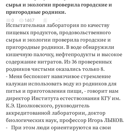
Криминал
сырья и экологии проверила городские и
пригородные родники.
Культура
0
1467
Недвижимость и ЖКХ
Испытательная лаборатория по качеству
Образование
пищевых продуктов, продовольственного
Общество
сырья и экологии проверила городские и
пригородные родники. В воде обнаружили
Погода
кишечную палочку, нефтепродукты и высокое
Праздники
содержание нитратов. Из 36 проверенных
Происшествия
родников чистыми оказались только 8.
Спорт
- Меня беспокоит навязчивое стремление
Экономика и бизнес
калужан использовать воду из родников для
питья и приготовления пищи, - говорит нам
ПРОЕКТЫ
директор Института естествознания КГУ им.
К.Э. Циолковского, руководитель
Блоги
аккредитованной лаборатории, доктор
Издания
биологических наук, профессор Игорь ЛЫКОВ.
Медиаперсона
- При этом люди ориентируются на свои