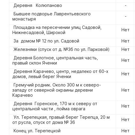
Деревня Колюпаново
-
Бывшее подворье Лаврентьевского
-
монастыря
Площадка на пересечении улиц Садовой,
Нет
Нижнесадовой, Широкой
За домом № 12 по ул. Садовой
Нет
Железняки (спуск от д. №3б по ул. Парковой)
Нет
Деревня Болотное, центральная часть,
Нет
правый склон Яченки
Деревня Карачево, центр, недалеко от 60-х
Нет
домов, левый берег Яченки
Гремучий родник. Около 300 м к северо-
западу от северной окраины деревни
Нет
Карачево
Деревня Горенское, 170 м к северу от
Нет
центральной части , пойма оврага
Ул. Терепецкая, правый берег Терепца, 20 м
Нет
от русла, спуск от дома № 36
Конец ул. Терепецкой
Нет