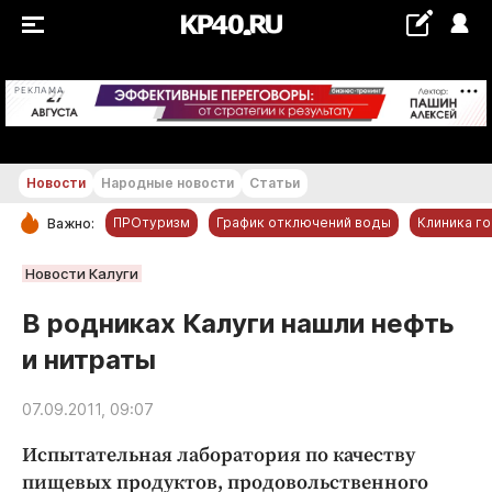
+23...+24 °С
РЕКЛАМА
Новости
Народные новости
Статьи
ПРОтуризм
График отключений воды
Клиника г
Важно:
РУБРИКИ
Новости Калуги
Обнинск
В родниках Калуги нашли нефть
Новости компаний
и нитраты
Статьи
Народные новости
07.09.2011, 09:07
Авто и транспорт
Испытательная лаборатория по качеству
Благоустройство
пищевых продуктов, продовольственного