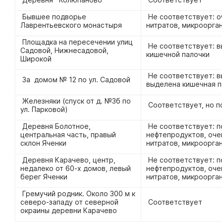
Бывшее подворье
Не соответствует: 
Лаврентьевского монастыря
нитратов, микроорга
Площадка на пересечении улиц
Не соответствует: в
Садовой, Нижнесадовой,
кишечной палочки
Широкой
Не соответствует: в
За домом № 12 по ул. Садовой
выделена кишечная п
Железняки (спуск от д. №3б по
Соответствует, но 
ул. Парковой)
Деревня Болотное,
Не соответствует: 
центральная часть, правый
нефтепродуктов, оч
склон Яченки
нитратов, микроорга
Деревня Карачево, центр,
Не соответствует: 
недалеко от 60-х домов, левый
нефтепродуктов, оч
берег Яченки
нитратов, микроорга
Гремучий родник. Около 300 м к
северо-западу от северной
Соответствует
окраины деревни Карачево