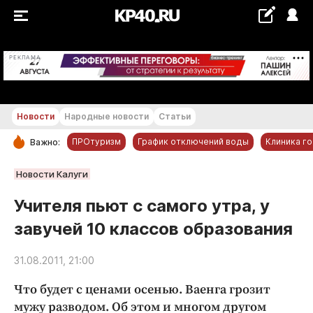
+26...+27 °С
РЕКЛАМА
Новости
Народные новости
Статьи
ПРОтуризм
График отключений воды
Клиника г
Важно:
РУБРИКИ
Новости Калуги
Обнинск
Учителя пьют с самого утра, у
Новости компаний
завучей 10 классов образования
Статьи
Народные новости
31.08.2011, 21:00
Авто и транспорт
Что будет с ценами осенью. Ваенга грозит
Благоустройство
мужу разводом. Об этом и многом другом