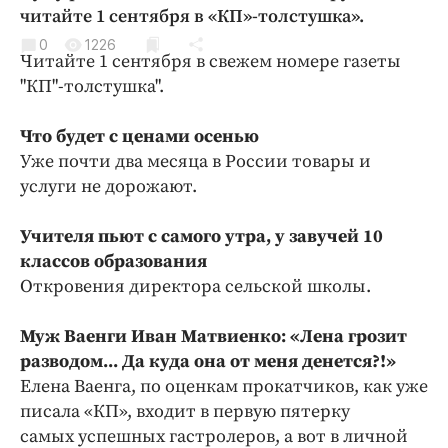
Криминал
читайте 1 сентября в «КП»-толстушка».
Культура
0
1226
Читайте 1 сентября в свежем номере газеты
Недвижимость и ЖКХ
"КП"-толстушка".
Образование
Общество
Что будет с ценами осенью
Уже почти два месяца в России товары и
Погода
услуги не дорожают.
Праздники
Происшествия
Учителя пьют с самого утра, у завучей 10
Спорт
классов образования
Экономика и бизнес
Откровения директора сельской школы.
ПРОЕКТЫ
Муж Ваенги Иван Матвиенко: «Лена грозит
разводом... Да куда она от меня денется?!»
Блоги
Елена Ваенга, по оценкам прокатчиков, как уже
Издания
писала «КП», входит в первую пятерку
Медиаперсона
самых успешных гастролеров, а вот в личной