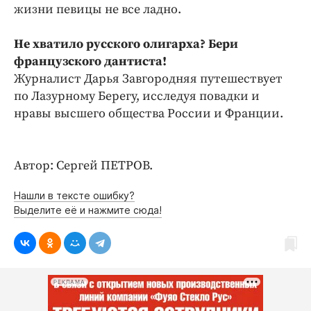
Интересное чтиво
жизни певицы не все ладно.
Клиника года
Не хватило русского олигарха? Бери
Бренд года
французского дантиста!
Работодатель года
Журналист Дарья Завгородняя путешествует
по Лазурному Берегу, исследуя повадки и
нравы высшего общества России и Франции.
Автор: Сергей ПЕТРОВ.
Нашли в тексте ошибку?
Выделите её и нажмите сюда!
РЕКЛАМА