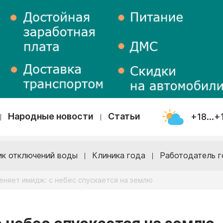
Народные новости
Статьи
+18...+
ик отключений воды
Клиника года
Работодатель г
еняет имидж: с небес спускается на землю