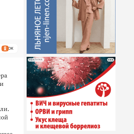
ОК
РЕКЛАМА
ера
ли
мли.
мой