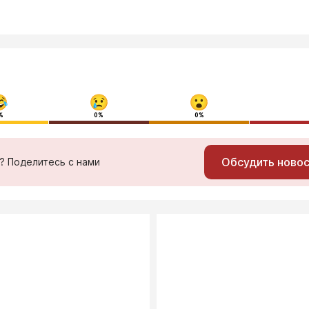
%
0%
0%
Обсудить ново
ь? Поделитесь с нами