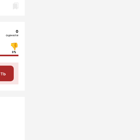
0
оценили
0%
сть