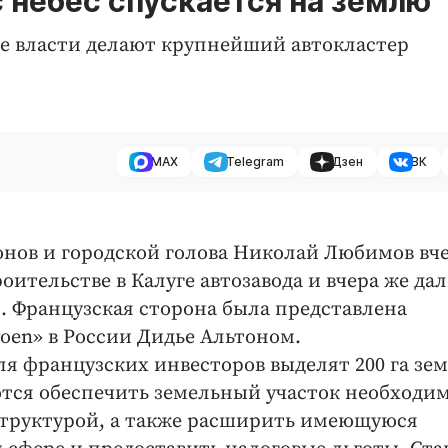
 небес спускается на землю
е власти делают крупнейший автокластер
MAX
Telegram
Дзен
ВК
нов и городской голова Николай Любимов вч
оительстве в Калуге автозавода и вчера же да
 Французская сторона была представлена
roen» в России Дидье Альтоном.
для французских инвесторов выделят 200 га зе
ются обеспечить земельный участок необходи
труктурой, а также расширить имеющуюся