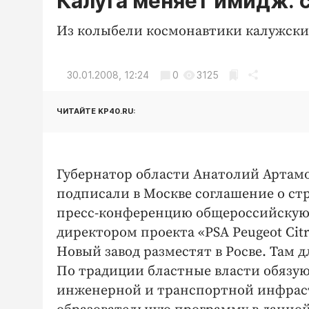
Калуга меняет имидж: с
Из колыбели космонавтики калужски
30.01.2008, 12:24
0
3125
ЧИТАЙТЕ KP40.RU:
Губернатор области Анатолий Артамо
подписали в Москве соглашение о стр
пресс-конференцию общероссийскую.
директором проекта «PSA Peugeot Cit
Новый завод разместят в Росве. Там 
По традиции бластные власти обязу
инженерной и транспортной инфрас