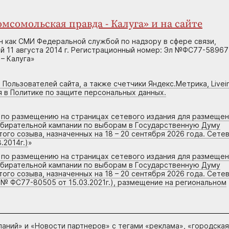
мсомольская правда - Калуга» и на сайте
н как СМИ Федеральной службой по надзору в сфере связи,
 11 августа 2014 г. Регистрационный номер: Эл №ФС77-58967
– Калуга»
 Пользователей сайта, а также счетчики Яндекс.Метрика, Livein
я в Политике по защите персональных данных.
г по размещению на страницах сетевого издания для размеще
збирательной кампании по выборам в Государственную Думу
го созыва, назначенных на 18 – 20 сентября 2026 года. Сете
.2014г.)
»
г по размещению на страницах сетевого издания для размеще
збирательной кампании по выборам в Государственную Думу
го созыва, назначенных на 18 – 20 сентября 2026 года. Сете
 № ФС77-80505 от 15.03.2021г.), размещение на региональном
паний
» и «
Новости партнеров
» с тегами «реклама», «городская