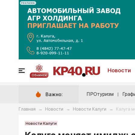
РЕКЛАМА
Новости
Обнинск
ПРОтуризм
Граф
Важно:
Главная
Новости
Новости Калуги
Калуга м
→
→
→
Новости Калуги