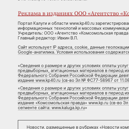
Реклама в изданиях ООО «Агентство «Ко
Портал Калуги и области www.kp40.ru зарегистрирова
информационных технологий и массовых коммуникаций
Учредитель: ООО «Агентство «Комсомольская правда 
Главный редактор: Ивкин В.П.
Сайт использует IP адреса, cookie, данные геолокации
Google-анатилика. Условия использования содержатс
«
Сведения о размере и других условиях оплаты услу
предвыборных, агитационных материалов в период и
Федерального Собрания Российской Федерации девято
издание www.kp40.ru (св-во Эл № ФС77-58967 от 11.08
«
Сведения о размере и других условиях оплаты услу
предвыборных, агитационных материалов в период и
Федерального Собрания Российской Федерации девято
издание «Комсомольская правда» www.kp.ru (св-во Эл
сегменте сайта: www.kaluga.kp.ru
»
Новости, размещенные в рубриках «
Новости ком