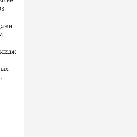
вшее
08
дажи
а
имидж
ных
.