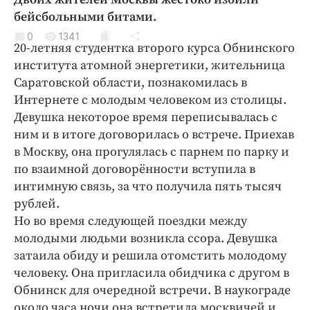
Криминал
бейсбольными битами.
Культура
0
1341
20-летняя студентка второго курса Обнинского
Недвижимость и ЖКХ
института атомной энергетики, жительница
Образование
Саратовской области, познакомилась в
Общество
Интернете с молодым человеком из столицы.
Погода
Девушка некоторое время переписывалась с
ним и в итоге договорилась о встрече. Приехав
Праздники
в Москву, она прогулялась с парнем по парку и
Происшествия
по взаимной договорённости вступила в
Спорт
интимную связь, за что получила пять тысяч
Экономика и бизнес
рублей.
Но во время следующей поездки между
ПРОЕКТЫ
молодыми людьми возникла ссора. Девушка
Блоги
затаила обиду и решила отомстить молодому
человеку. Она пригласила обидчика с другом в
Издания
Обнинск для очередной встречи. В наукограде
Медиаперсона
около часа ночи она встретила москвичей и