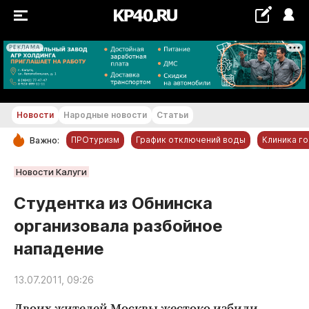
РЕКЛАМА
+28...+29 °С
Новости
Народные новости
Статьи
ПРОтуризм
График отключений воды
Клиника г
Важно:
РУБРИКИ
Новости Калуги
Обнинск
Студентка из Обнинска
Новости компаний
организовала разбойное
Статьи
нападение
Народные новости
Авто и транспорт
13.07.2011, 09:26
Благоустройство
Двоих жителей Москвы жестоко избили