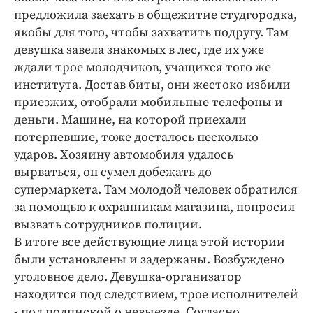
Интересное чтиво
предложила заехать в общежитие студгородка,
Клиника года
якобы для того, чтобы захватить подругу. Там
Бренд года
девушка завела знакомых в лес, где их уже
ждали трое молодчиков, учащихся того же
Работодатель года
института. Достав биты, они жестоко избили
приезжих, отобрали мобильные телефоны и
деньги. Машине, на которой приехали
потерпевшие, тоже досталось несколько
ударов. Хозяину автомобиля удалось
вырваться, он сумел добежать до
супермаркета. Там молодой человек обратился
за помощью к охранникам магазина, попросил
вызвать сотрудников полиции.
В итоге все действующие лица этой истории
были установлены и задержаны. Возбуждено
уголовное дело. Девушка-организатор
находится под следствием, трое исполнителей
- под подпиской о невыезде. Согласно