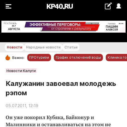
+21...+22 °С
РЕКЛАМА
Новости
Народные новости
Статьи
ПРОтуризм
График отключений воды
Клиника г
Важно:
РУБРИКИ
Новости Калуги
Обнинск
Калужанин завоевал молодежь
Новости компаний
рэпом
Статьи
Народные новости
05.07.2011, 12:19
Авто и транспорт
Он уже покорил Кубяка, Байконур и
Благоустройство
Малинники и останавливаться на этом не