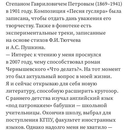
Интересное чтиво
Степаном Гавриловичем Петровым (1869–1941)
Клиника года
в 1901 году. Композиция «Песня гусляра» была
записана, чтобы отдать дань уважения его
Бренд года
творчеству. Также в фонотеке есть
Работодатель года
экспериментальные треки, записанные
на основе стихов Ф.И. Тютчева
и А.С. Пушкина.
— Интерес к чтению у меня проснулся
в 2007 году, чему способствовал роман
Чернышевского «Что делать?». На тот момент
это был актуальный вопрос в моей жизни.
Я и сейчас открываю для себя новую
литературу, способную расширить кругозор.
С раннего детства изучал английский язык
«под патронажем» бабушки — школьной
учительницы. Окончив школу, выбрал для
поступления КГПУ, факультет иностранных
языков. Однако надолго меня не хватило —