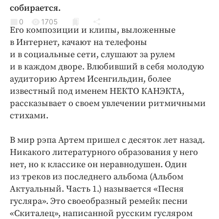
Криминал
собирается.
Культура
0
1705
Его композиции и клипы, выложенные
Недвижимость и ЖКХ
в Интернет, качают на телефоны
Образование
и в социальные сети, слушают за рулем
Общество
и в каждом дворе. Влюбивший в себя молодую
аудиторию Артем Исенгильдин, более
Погода
известный под именем НЕКТО КАНЭКТА,
Праздники
рассказывает о своем увлечении ритмичными
Происшествия
стихами.
Спорт
Экономика и бизнес
В мир рэпа Артем пришел с десяток лет назад.
Никакого литературного образования у него
ПРОЕКТЫ
нет, но к классике он неравнодушен. Один
из треков из последнего альбома (Альбом
Блоги
Актуальный. Часть 1.) называется «Песня
Издания
гусляра». Это своеобразный ремейк песни
Медиаперсона
«Скиталец», написанной русским гусляром