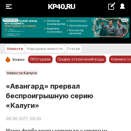
РЕКЛАМА
+23...+24 °С
Новости
Народные новости
Статьи
ПРОтуризм
График отключений воды
Клиника г
Важно:
РУБРИКИ
Новости Калуги
Обнинск
«Авангард» прервал
Новости компаний
беспроигрышную серию
Статьи
«Калуги»
Народные новости
Авто и транспорт
06.06.2011, 09:20
Благоустройство
Наши футболисты уступили с крупным