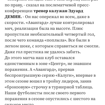
Интересное чтиво
по праву, - сказал на послематчевой пресс-
Клиника года
конференции
тренер калужан Эдуард
Бренд года
ДЕМИН.
- Он нас опережал во всем, даже в
скорости. «Авангард» лучше контролировал
Работодатель года
мяч, реализация была на высоте. Плюс
пропустили необязательный четвертый гол,
после чего команда «поплыла». Все были в
легком шоке, с которым справиться не смогли.
Даже гол престижа не удалось забить.
До этого матча наш клуб оставался
единственным в зоне «Центр», не знавшим
поражения. А «Авангард», прервав
беспроигрышную серию «Калуги», впервые в
этом сезоне вошел в тройку лидеров, заняв
«бронзовую» строчку в турнирной таблица.
Наши футболисты после своего первого
поражения в сезоне опустились с шестого на
седьмое место.