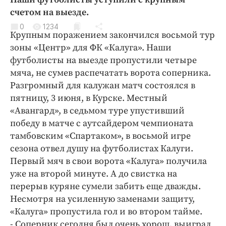
Криминал
счетом на выезде.
Культура
0
1234
Крупным поражением закончился восьмой тур
Недвижимость и ЖКХ
зоны «Центр» для ФК «Калуга». Наши
Образование
футболисты на выезде пропустили четыре
Общество
мяча, не сумев распечатать ворота соперника.
Погода
Разгромный для калужан матч состоялся в
пятницу, 3 июня, в Курске. Местный
Праздники
«Авангард», в седьмом туре упустивший
Происшествия
победу в матче с аутсайдером чемпионата
Спорт
тамбовским «Спартаком», в восьмой игре
Экономика и бизнес
сезона отвел душу на футболистах Калуги.
Первый мяч в свои ворота «Калуга» получила
ПРОЕКТЫ
уже на второй минуте. А до свистка на
Блоги
перерыв куряне сумели забить еще дважды.
Несмотря на усиленную заменами защиту,
Издания
«Калуга» пропустила гол и во втором тайме.
Медиаперсона
- Соперник сегодня был очень хорош, выиграл