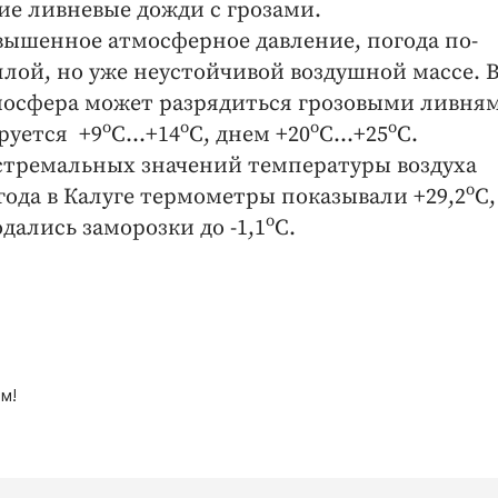
ие ливневые дожди с грозами.
овышенное атмосферное давление, погода по-
лой, но уже неустойчивой воздушной массе. 
мосфера может разрядиться грозовыми ливня
о
о
о
о
руется +9
С...+14
С, днем +20
С...+25
С.
стремальных значений температуры воздуха
о
 года в Калуге термометры показывали +29,2
С,
о
юдались заморозки до -1,1
С.
м!