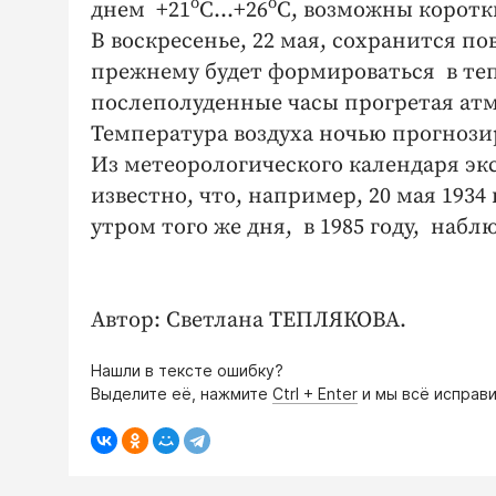
о
о
днем +21
С…+26
С, возможны коротк
В воскресенье, 22 мая, сохранится п
прежнему будет формироваться в теп
послеполуденные часы прогретая ат
Температура воздуха ночью прогнози
Из метеорологического календаря эк
известно, что, например, 20 мая 1934
утром того же дня, в 1985 году, набл
Автор: Светлана ТЕПЛЯКОВА.
Нашли в тексте ошибку?
Выделите её, нажмите
Ctrl + Enter
и мы всё исправи