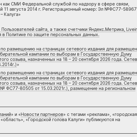
н как СМИ Федеральной службой по надзору в сфере связи,
 11 августа 2014 г. Регистрационный номер: Эл №ФС77-58967
– Калуга»
 Пользователей сайта, а также счетчики Яндекс.Метрика, Livein
я в Политике по защите персональных данных.
г по размещению на страницах сетевого издания для размеще
збирательной кампании по выборам в Государственную Думу
го созыва, назначенных на 18 – 20 сентября 2026 года. Сете
.2014г.)
»
г по размещению на страницах сетевого издания для размеще
збирательной кампании по выборам в Государственную Думу
го созыва, назначенных на 18 – 20 сентября 2026 года. Сете
 № ФС77-80505 от 15.03.2021г.), размещение на региональном
паний
» и «
Новости партнеров
» с тегами «реклама», «городская
 «область», «Городской голова Калуги» публикуются на