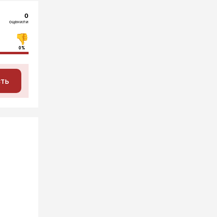
0
оценили
0%
сть