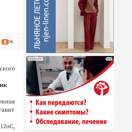
ОК
РЕКЛАМА
ского
тик
енная
ставит
+12оС,