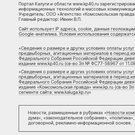
Портал Калуги и области www.kp40.ru зарегистрирова
информационных технологий и массовых коммуникаций
Учредитель: ООО «Агентство «Комсомольская правда 
Главный редактор: Ивкин В.П.
Сайт использует IP адреса, cookie, данные геолокации
Google-анатилика. Условия использования содержатс
«
Сведения о размере и других условиях оплаты услу
предвыборных, агитационных материалов в период и
Федерального Собрания Российской Федерации девято
издание www.kp40.ru (св-во Эл № ФС77-58967 от 11.08
«
Сведения о размере и других условиях оплаты услу
предвыборных, агитационных материалов в период и
Федерального Собрания Российской Федерации девято
издание «Комсомольская правда» www.kp.ru (св-во Эл
сегменте сайта: www.kaluga.kp.ru
»
Новости, размещенные в рубриках «
Новости ком
дума», «законодательное собрание», «политика»,
договорной, рекламно-информационной основе.