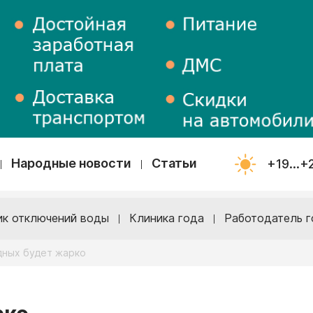
Народные новости
Статьи
+19...+
ик отключений воды
Клиника года
Работодатель г
дных будет жарко