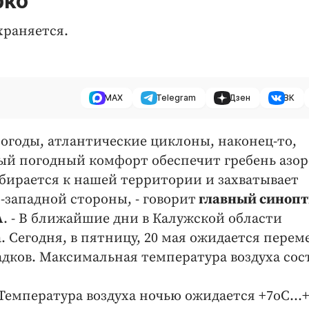
рко
храняется.
MAX
Telegram
Дзен
ВК
огоды, атлантические циклоны, наконец-то,
ый погодный комфорт обеспечит гребень азор
бирается к нашей территории и захватывает
-западной стороны, - говорит
главный синоп
А
. - В ближайшие дни в Калужской области
. Сегодня, в пятницу, 20 мая ожидается перем
адков. Максимальная температура воздуха со
. Температура воздуха ночью ожидается +7оС...