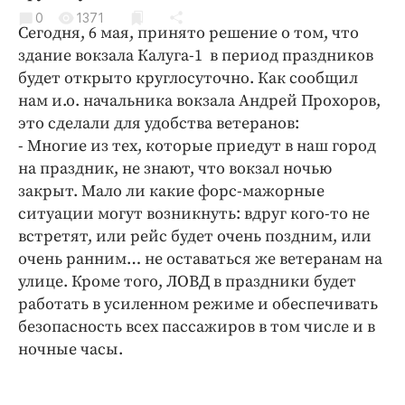
Криминал
0
1371
Сегодня, 6 мая, принято решение о том, что
Культура
здание вокзала Калуга-1 в период праздников
Недвижимость и ЖКХ
будет открыто круглосуточно. Как сообщил
Образование
нам и.о. начальника вокзала Андрей Прохоров,
Общество
это сделали для удобства ветеранов:
- Многие из тех, которые приедут в наш город
Погода
на праздник, не знают, что вокзал ночью
Праздники
закрыт. Мало ли какие форс-мажорные
Происшествия
ситуации могут возникнуть: вдруг кого-то не
Спорт
встретят, или рейс будет очень поздним, или
Экономика и бизнес
очень ранним… не оставаться же ветеранам на
улице. Кроме того, ЛОВД в праздники будет
ПРОЕКТЫ
работать в усиленном режиме и обеспечивать
безопасность всех пассажиров в том числе и в
Блоги
ночные часы.
Издания
Медиаперсона