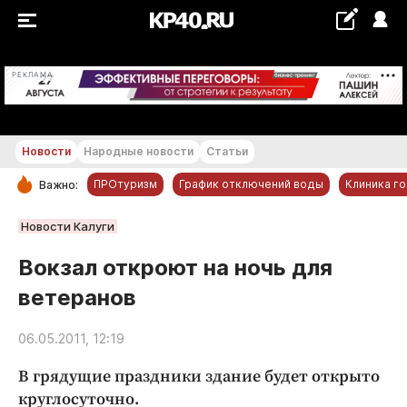
+22...+23 °С
РЕКЛАМА
Новости
Народные новости
Статьи
ПРОтуризм
График отключений воды
Клиника г
Важно:
РУБРИКИ
Новости Калуги
Обнинск
Вокзал откроют на ночь для
Новости компаний
ветеранов
Статьи
Народные новости
06.05.2011, 12:19
Авто и транспорт
В грядущие праздники здание будет открыто
Благоустройство
круглосуточно.