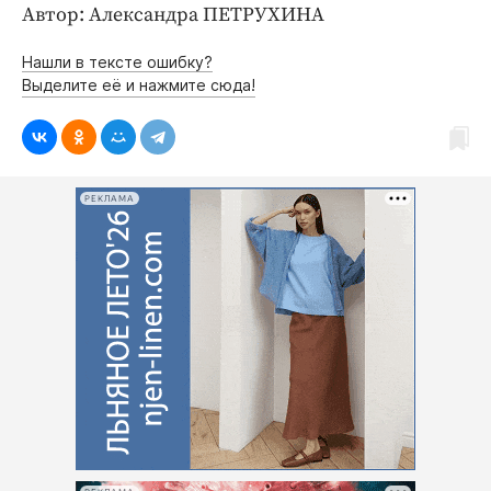
Интересное чтиво
Автор: Александра ПЕТРУХИНА
Клиника года
Нашли в тексте ошибку?
Бренд года
Выделите её и нажмите сюда!
Работодатель года
РЕКЛАМА