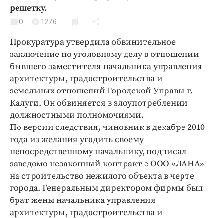
Криминал
решетку.
Культура
0
1276
Недвижимость и ЖКХ
Прокуратура утвердила обвинительное
Образование
заключение по уголовному делу в отношении
Общество
бывшего заместителя начальника управления
архитектуры, градостроительства и
Погода
земельных отношений Городской Управы г.
Праздники
Калуги. Он обвиняется в злоупотреблении
Происшествия
должностными полномочиями.
Спорт
По версии следствия, чиновник в декабре 2010
Экономика и бизнес
года из желания угодить своему
непосредственному начальнику, подписал
ПРОЕКТЫ
заведомо незаконный контракт с ООО «ЛАНА»
на строительство нежилого объекта в черте
Блоги
города. Генеральным директором фирмы был
Издания
брат жены начальника управления
Медиаперсона
архитектуры, градостроительства и