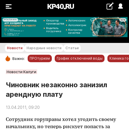
РЕКЛАМА
+20...+21 °С
Новости
Народные новости
Статьи
ПРОтуризм
График отключений воды
Клиника г
Важно:
РУБРИКИ
Новости Калуги
Обнинск
Чиновник незаконно занизил
Новости компаний
арендную плату
Статьи
Народные новости
13.04.2011, 09:20
Авто и транспорт
Сотрудник горуправы хотел угодить своему
Благоустройство
начальнику, но теперь рискует попасть за