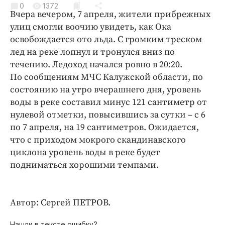
0
Криминал
1372
Вчера вечером, 7 апреля, жители прибрежных
Культура
улиц смогли воочию увидеть, как Ока
Недвижимость и ЖКХ
освобождается ото льда. С громким треском
лед на реке лопнул и тронулся вниз по
Образование
течению. Ледоход начался ровно в 20:20.
Общество
По сообщениям МЧС Калужской области, по
Погода
состоянию на утро вчерашнего дня, уровень
Праздники
воды в реке составил минус 121 сантиметр от
Происшествия
нулевой отметки, повысившись за сутки – с 6
по 7 апреля, на 19 сантиметров. Ожидается,
Спорт
что с приходом мокрого скандинавского
Экономика и бизнес
циклона уровень воды в реке будет
ПРОЕКТЫ
подниматься хорошими темпами.
Блоги
Издания
Автор: Сергей ПЕТРОВ.
Медиаперсона
Нашли в тексте ошибку?