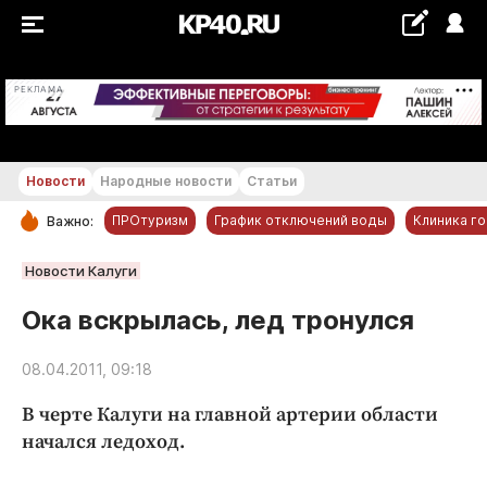
+21...+22 °С
РЕКЛАМА
Новости
Народные новости
Статьи
ПРОтуризм
График отключений воды
Клиника г
Важно:
РУБРИКИ
Новости Калуги
Обнинск
Ока вскрылась, лед тронулся
Новости компаний
08.04.2011, 09:18
Статьи
Народные новости
В черте Калуги на главной артерии области
Авто и транспорт
начался ледоход.
Благоустройство