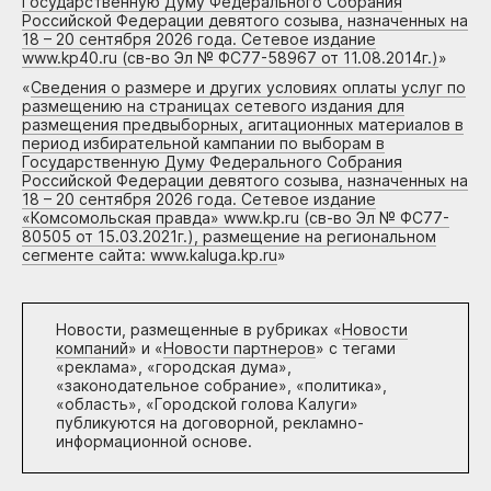
Государственную Думу Федерального Собрания
Российской Федерации девятого созыва, назначенных на
18 – 20 сентября 2026 года. Сетевое издание
www.kp40.ru (св-во Эл № ФС77-58967 от 11.08.2014г.)
»
«
Сведения о размере и других условиях оплаты услуг по
размещению на страницах сетевого издания для
размещения предвыборных, агитационных материалов в
период избирательной кампании по выборам в
Государственную Думу Федерального Собрания
Российской Федерации девятого созыва, назначенных на
18 – 20 сентября 2026 года. Сетевое издание
«Комсомольская правда» www.kp.ru (св-во Эл № ФС77-
80505 от 15.03.2021г.), размещение на региональном
сегменте сайта: www.kaluga.kp.ru
»
Новости, размещенные в рубриках «
Новости
компаний
» и «
Новости партнеров
» с тегами
«реклама», «городская дума»,
«законодательное собрание», «политика»,
«область», «Городской голова Калуги»
публикуются на договорной, рекламно-
информационной основе.