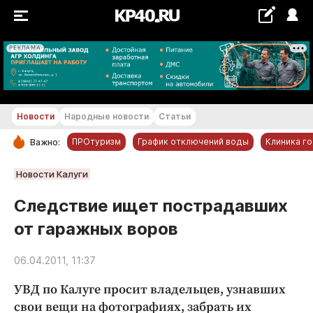
РЕКЛАМА
+16...+17 °С
Новости
Народные новости
Статьи
ПРОтуризм
График отключений воды
Клиника г
Важно:
РУБРИКИ
Новости Калуги
Обнинск
Следствие ищет пострадавших
Новости компаний
от гаражных воров
Статьи
Народные новости
06.04.2011, 11:37
Авто и транспорт
УВД по Калуге просит владельцев, узнавших
Благоустройство
свои вещи на фотографиях, забрать их