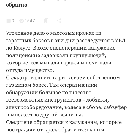
Криминал
обратно.
Культура
0
1547
Недвижимость и ЖКХ
Образование
Уголовное дело о массовых кражах из
Общество
гаражных боксов в эти дни расследуется в УВД
по Калуге. В ходе спецоперации калужские
Погода
полицейские задержали группу людей,
Праздники
которые взламывали гаражи и похищали
Происшествия
оттуда имущество.
Спорт
Складировали его воры в своем собственном
Экономика и бизнес
гаражном боксе. Там оперативники
обнаружили большое количество
ПРОЕКТЫ
всевозможных инструментов – лобзики,
электрооборудование, колеса в сборе, сабвуфер
Блоги
и множество другой всячины.
Издания
Следствие обращается к калужанам, которые
Медиаперсона
пострадали от краж обратиться к ним.