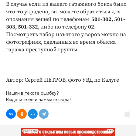
Интересное чтиво
В случае если из вашего гаражного бокса было
Клиника года
что-то украдено, вы можете обратиться для
опознания вещей по телефонам
501-302, 501-
Бренд года
303, 501-332
, либо по телефону
02
.
Работодатель года
Посмотреть набор изъятого у воров можно на
фотографиях, сделанных во время обыска
гаража преступной группы.
Автор: Сергей ПЕТРОВ, фото УВД по Калуге
Нашли в тексте ошибку?
Выделите её и нажмите сюда!
РЕКЛАМА