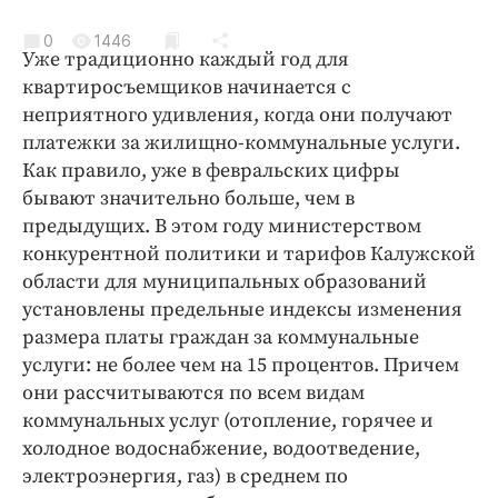
Криминал
0
1446
Культура
Уже традиционно каждый год для
Недвижимость и ЖКХ
квартиросъемщиков начинается с
неприятного удивления, когда они получают
Образование
платежки за жилищно-коммунальные услуги.
Общество
Как правило, уже в февральских цифры
Погода
бывают значительно больше, чем в
Праздники
предыдущих. В этом году министерством
Происшествия
конкурентной политики и тарифов Калужской
области для муниципальных образований
Спорт
установлены предельные индексы изменения
Экономика и бизнес
размера платы граждан за коммунальные
ПРОЕКТЫ
услуги: не более чем на 15 процентов. Причем
они рассчитываются по всем видам
Блоги
коммунальных услуг (отопление, горячее и
Издания
холодное водоснабжение, водоотведение,
Медиаперсона
электроэнергия, газ) в среднем по