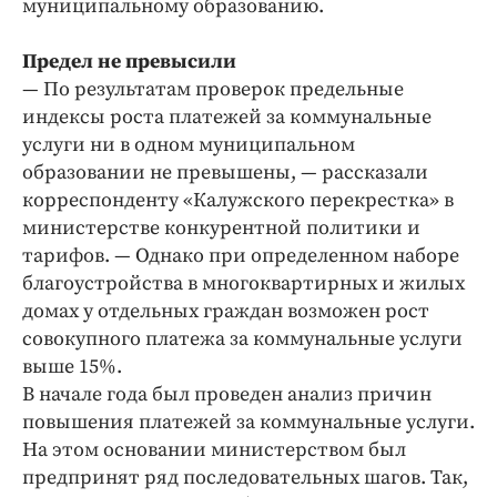
муниципальному образованию.
Интересное чтиво
Клиника года
Предел не превысили
Бренд года
— По результатам проверок предельные
Работодатель года
индексы роста платежей за коммунальные
услуги ни в одном муниципальном
образовании не превышены, — рассказали
корреспонденту «Калужского перекрестка» в
министерстве конкурентной политики и
тарифов. — Однако при определенном наборе
благоустройства в многоквартирных и жилых
домах у отдельных граждан возможен рост
совокупного платежа за коммунальные услуги
выше 15%.
В начале года был проведен анализ причин
повышения платежей за коммунальные услуги.
На этом основании министерством был
предпринят ряд последовательных шагов. Так,