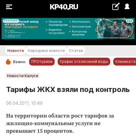
РЕКЛАМА
+24...+25 °С
Новости
Народные новости
Статьи
ПРОтуризм
График отключений воды
Клиника г
Важно:
РУБРИКИ
Новости Калуги
Обнинск
Тарифы ЖКХ взяли под контроль
Новости компаний
06.04.2011, 10:49
Статьи
Народные новости
На территории области рост тарифов за
Авто и транспорт
жилищно-коммунальные услуги не
превышает 15 процентов.
Благоустройство