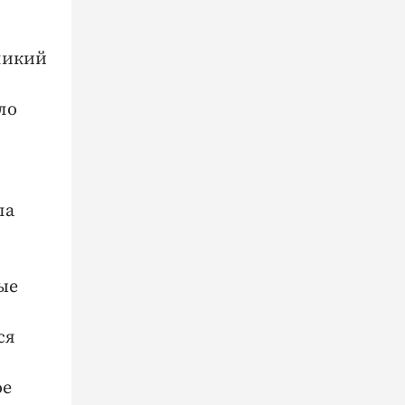
ликий
ло
ла
ые
ся
ое