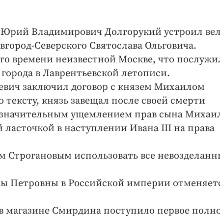
ий Юрий Владимирович Долгорукий устроил ве
овгород-Северского Святослава Ольговича.
го времени неизвестной Москве, что послужи
города в Лаврентьевской летописи.
ьевич заключил договор с князем Михаилом
 тексту, князь завещал после своей смерти
о значительным ущемлением прав сына Михаи
 ласточкой в наступлении Ивана III на права
ам Строгановым использовать все невозделанн
ты Петровны в Российской империи отменяет
е в магазине Смирдина поступило первое полн