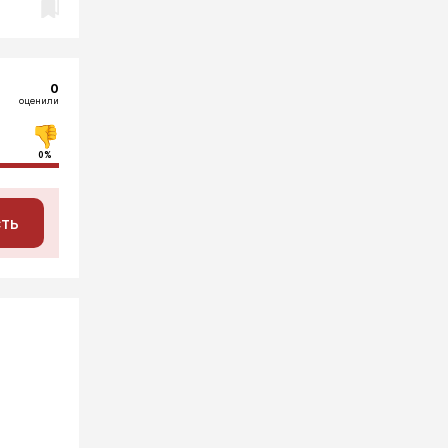
0
оценили
0%
сть