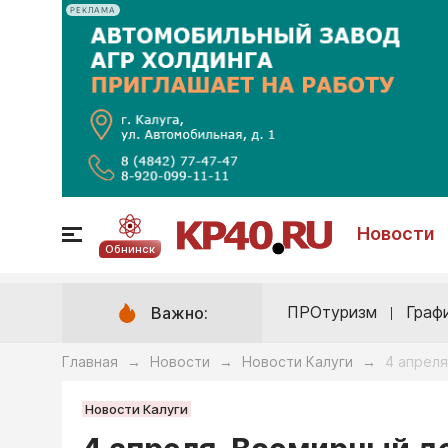
РЕКЛАМА
Новости
Обнинск
ПРОтуризм
Граф
Важно:
Главная
Новости
Новости Калуги
4 апрел
→
→
→
Новости Калуги