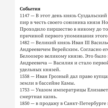
События
1147 — В этот день князь Суздальск
пир в честь своего союзника князя Н
Проходило пиршество в никому до то
причиной первого упоминания этого 
1482 — Великий князь Иван III Васил
Андреевичем Верейским. Согласно его
Белоозеро великому князю. Это был
Андреевича — Василия и стало первой
удельных князей.
1558 — Иван Грозный дал право купц
земли в бассейне Камы.
1753 — Указом императрицы Елизаве
смертная казнь.
1850 — в продажу в Санкт-Петербург