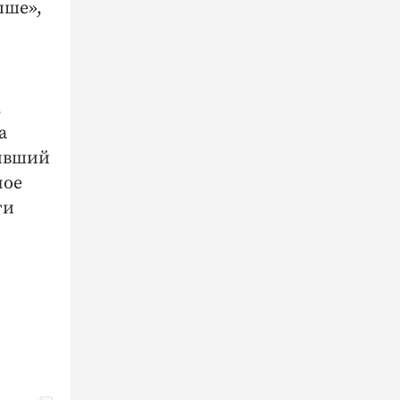
ыше»,
.
а
живший
ное
ти