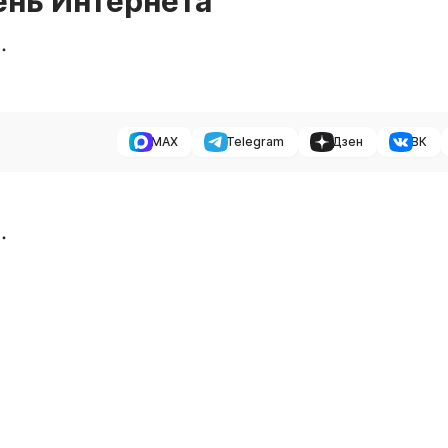
ень Интернета
.
MAX
Telegram
Дзен
ВК
.