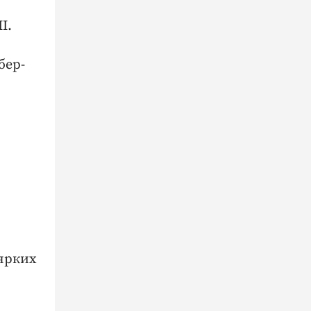
I.
бер-
 ярких