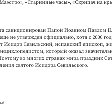
«Маэстро», «Старинные часы», «Скрипач на кр
та санкционирован Папой Иоанном Павлом II
ще не утвержден официально, хотя с 2000 год
т Исидор Севильский, испанский епископ, 
м энциклопедистом, который оказал значитель
Поэтому во многих странах мира праздник Се
вления святого Исидора Севильского.
м!