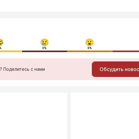
%
0%
0%
Обсудить ново
ь? Поделитесь с нами