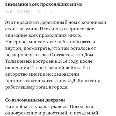
Криминал
внимание всех проходящих мимо.
Культура
0
1333
Недвижимость и ЖКХ
Этот красивый деревянный дом с колоннами
Образование
стоит на улице Плеханова и привлекает
Общество
внимание всех проходящих мимо.
Наверное, многие хотели бы побывать и
Погода
внутри, посмотреть, что там осталось от
Праздники
позапрошлого века. Считается, что Дом
Происшествия
Толмачевых построен в 1814 году, после
Спорт
окончания Отечественной войны. Его
Экономика и бизнес
авторство многие исследователи
приписывают архитектору И.Д. Ясныгину,
ПРОЕКТЫ
работавшему тогда в городе.
Блоги
Со взломанными дверями
Издания
Нам побывать здесь удалось. Повод был
Медиаперсона
одновременно и радостный, и печальный.