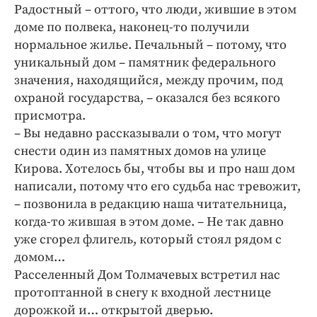
Интересное чтиво
Радостный – оттого, что люди, жившие в этом
Клиника года
доме по полвека, наконец-то получили
нормальное жилье. Печальный – потому, что
Бренд года
уникальный дом – памятник федерального
Работодатель года
значения, находящийся, между прочим, под
охраной государства, – оказался без всякого
присмотра.
– Вы недавно рассказывали о том, что могут
снести один из памятных домов на улице
Кирова. Хотелось бы, чтобы вы и про наш дом
написали, потому что его судьба нас тревожит,
– позвонила в редакцию наша читательница,
когда-то жившая в этом доме. – Не так давно
уже сгорел флигель, который стоял рядом с
домом…
Расселенный Дом Толмачевых встретил нас
протоптанной в снегу к входной лестнице
дорожкой и… открытой дверью.