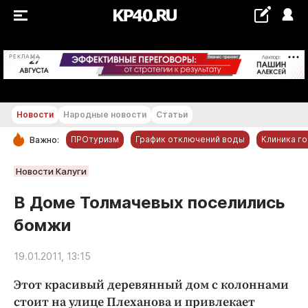
+22...+23 °С
РЕКЛАМА
Новости
Народные новости
Статьи
ПРОтуризм
График отключений воды
Клиника г
Важно:
РУБРИКИ
Новости Калуги
Обнинск
В Доме Толмачевых поселились
Новости компаний
бомжи
Статьи
Народные новости
19.01.2011, 13:15
Авто и транспорт
Этот красивый деревянный дом с колоннами
Благоустройство
стоит на улице Плеханова и привлекает