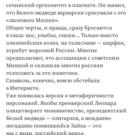
сочинский оргкомитет в плагиате. Он заявил,
что Белого медведя варварски срисовали с его
«ласкового Мишки».
Общие черты, и правда, сразу бросаются
в глаза: нос, улыбка, глазки... Только вместо
олимпийских колец на талисмане — шарфик,
атрибут морозной России. Многие
предполагают, что ассоциации с советским
Мишкой и склонили многих россиян
голосовать за это животное.
Символы, конечно, ­вовсю обстебали
в Интернете.
Уже появилась версия о метафоричности
персонажей. Якобы премьерский Леопард
олицетворяет чиновничество, президентский
Белый медведь — олигархов, а нежданно-
негаданно появившийся Зайка — это
мы с вами, российский народ.