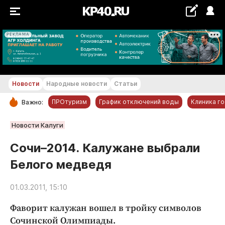
РЕКЛАМА
+22...+23 °С
Новости
Народные новости
Статьи
ПРОтуризм
График отключений воды
Клиника г
Важно:
РУБРИКИ
Новости Калуги
Обнинск
Сочи–2014. Калужане выбрали
Новости компаний
Белого медведя
Статьи
Народные новости
01.03.2011, 15:10
Авто и транспорт
Фаворит калужан вошел в тройку символов
Благоустройство
Сочинской Олимпиады.