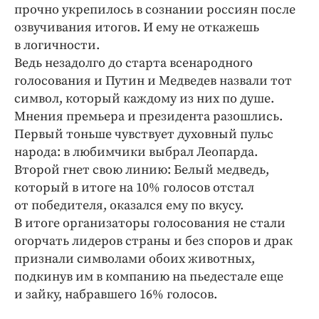
Интересное чтиво
прочно укрепилось в сознании россиян после
Клиника года
озвучивания итогов. И ему не откажешь
в логичности.
Бренд года
Ведь незадолго до старта всенародного
Работодатель года
голосования и Путин и Медведев назвали тот
символ, который каждому из них по душе.
Мнения премьера и президента разошлись.
Первый тоньше чувствует духовный пульс
народа: в любимчики выбрал Леопарда.
Второй гнет свою линию: Белый медведь,
который в итоге на 10% голосов отстал
от победителя, оказался ему по вкусу.
В итоге организаторы голосования не стали
огорчать лидеров страны и без споров и драк
признали символами обоих животных,
подкинув им в компанию на пьедестале еще
и зайку, набравшего 16% голосов.