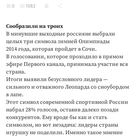
Криминал
0
1082
Культура
Недвижимость и ЖКХ
Сообразили на троих
Образование
В минувшие выходные россияне выбрали
Общество
целых три символа зимней Олимпиады
2014 года, которая пройдет в Сочи.
Погода
В голосовании, которое проходило в прямом
Праздники
эфире Первого канала, принимала участие вся
Происшествия
страна.
Спорт
Итоги выявили безусловного лидера —
Экономика и бизнес
сильного и отважного Леопарда со сноубордом
в лапе.
ПРОЕКТЫ
Этот символ современной спортивной России
набрал 28% голосов, оставив далеко позади
Блоги
конкурентов. Ему вроде бы как и стать
Издания
символом, но вот незадача: лидеры страны
Медиаперсона
игрушку не поделили. Именно такое мнение