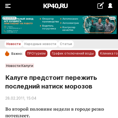
РЕКЛАМА
+18...+19 °С
Новости
Народные новости
Статьи
ПРОтуризм
График отключений воды
Клиника г
Важно:
РУБРИКИ
Новости Калуги
Обнинск
Калуге предстоит пережить
Новости компаний
последний натиск морозов
Статьи
Народные новости
28.02.2011, 15:04
Авто и транспорт
Во второй половине недели в городе резко
Благоустройство
потеплеет.