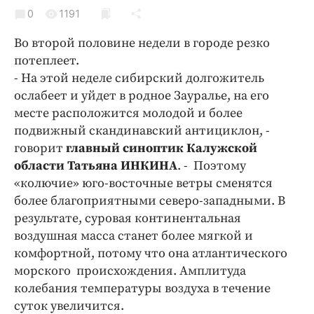
Криминал
0
1191
Культура
Во второй половине недели в городе резко
Недвижимость и ЖКХ
потеплеет.
Образование
- На этой неделе сибирский долгожитель
Общество
ослабеет и уйдет в родное Зауралье, на его
месте расположится молодой и более
Погода
подвижный скандинавский антициклон, -
Праздники
говорит
главный синоптик Калужской
Происшествия
области Татьяна ИНКИНА
. - Поэтому
Спорт
«колючие» юго-восточные ветры сменятся
Экономика и бизнес
более благоприятными северо-западными. В
результате, суровая континентальная
ПРОЕКТЫ
воздушная масса станет более мягкой и
комфортной, потому что она атлантического
Блоги
морского происхождения. Амплитуда
Издания
колебания температуры воздуха в течение
Медиаперсона
суток увеличится.