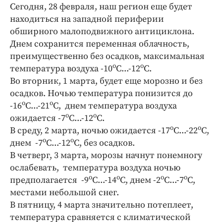
Интересное чтиво
Сегодня, 28 февраля, наш регион еще будет
Клиника года
находиться на западной периферии
обширного малоподвижного антициклона.
Бренд года
Днем сохранится переменная облачность,
Работодатель года
преимущественно без осадков, максимальная
о
о
температура воздуха -10
С...-12
С.
Во вторник, 1 марта, будет еще морозно и без
осадков. Ночью температура понизится до
о
о
-16
С...-21
С, днем температура воздуха
о
о
ожидается -7
С...-12
С.
о
о
В среду, 2 марта, ночью ожидается -17
С...-22
С,
о
о
днем -7
С...-12
С, без осадков.
В четверг, 3 марта, морозы начнут понемногу
ослабевать, температура воздуха ночью
о
о
о
о
предполагается -9
С...-14
С, днем -2
С...-7
С,
местами небольшой снег.
В пятницу, 4 марта значительно потеплеет,
температура сравняется с климатической