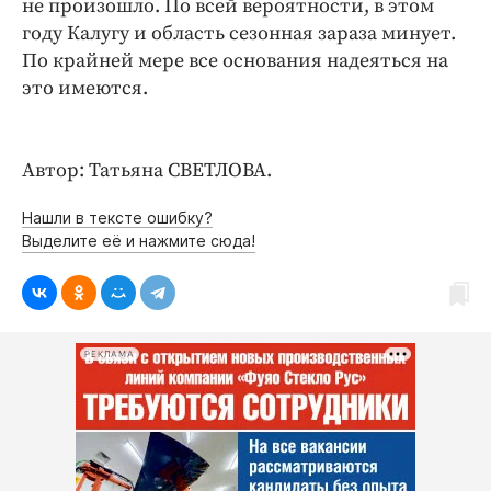
не произошло. По всей вероятности, в этом
Интересное чтиво
году Калугу и область сезонная зараза минует.
Клиника года
По крайней мере все основания надеяться на
Бренд года
это имеются.
Работодатель года
Автор: Татьяна СВЕТЛОВА.
Нашли в тексте ошибку?
Выделите её и нажмите сюда!
РЕКЛАМА