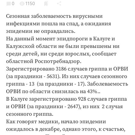
0
Криминал
1150
Культура
Сезонная заболеваемость вирусными
Недвижимость и ЖКХ
инфекциями пошла на спад, а ожидания
эпидемии не оправдались.
Образование
На данный момент эпидпороги в Калуге и
Общество
Калужской области не были превышены ни
Погода
среди детей, ни среди взрослых, сообщает
Праздники
областной Роспотребнадзор.
Происшествия
Зарегистрировано 3186 случаев гриппа и ОРВИ
(за праздники - 5631). Из них случаев сезонного
Спорт
гриппа - 13 (за праздники - 17). Заболеваемость
Экономика и бизнес
ОРВИ по области снизилась на 43%..
ПРОЕКТЫ
В Калуге зарегистрировано 928 случаев гриппа
и ОРВИ (за праздники - 2647), из них 2 случая
Блоги
сезонного гриппа.
Издания
Как говорят медики, начало эпидемии
Медиаперсона
ожидалось в декабре, однако этого, к счастью,