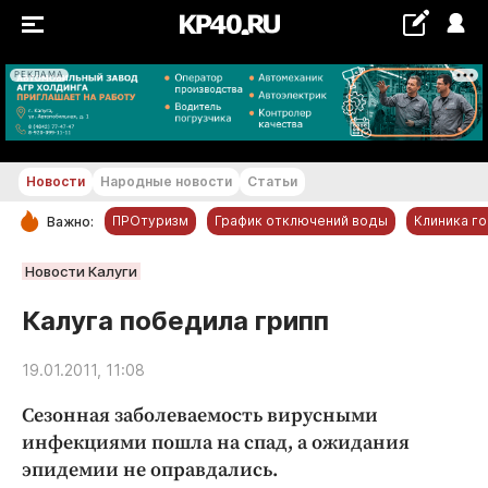
РЕКЛАМА
+25...+26 °С
Новости
Народные новости
Статьи
ПРОтуризм
График отключений воды
Клиника г
Важно:
РУБРИКИ
Новости Калуги
Обнинск
Калуга победила грипп
Новости компаний
19.01.2011, 11:08
Статьи
Народные новости
Сезонная заболеваемость вирусными
Авто и транспорт
инфекциями пошла на спад, а ожидания
эпидемии не оправдались.
Благоустройство