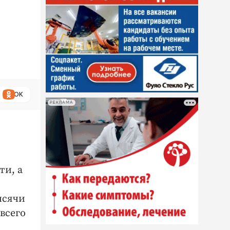
ОК
РЕКЛАМА
ти, а
ысячи
всего