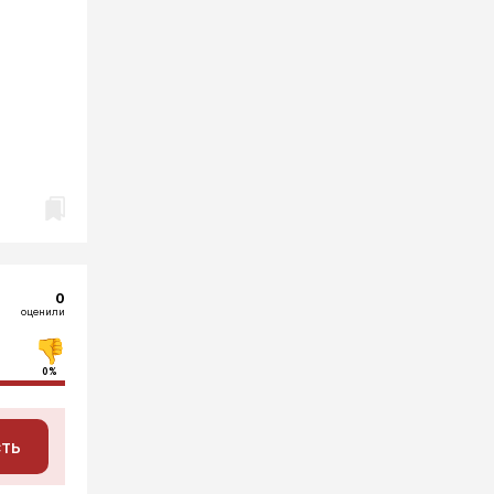
0
оценили
0%
сть