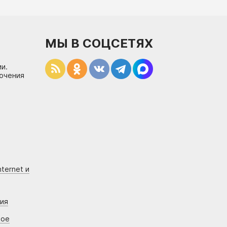
МЫ В СОЦСЕТЯХ
и.
лючения
ternet и
ния
вое