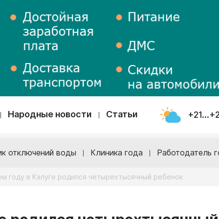
Народные новости
Статьи
+21...+
ик отключений воды
Клиника года
Работодатель г
ом году в Калуге родился четырехтысячный ребенок