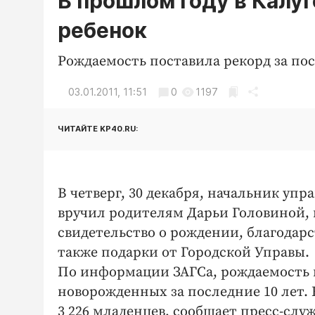
В прошлом году в Калу
ребенок
Рождаемость поставила рекорд за пос
03.01.2011, 11:51
0
1197
ЧИТАЙТЕ KP40.RU:
В четверг, 30 декабря, начальник уп
вручил родителям Дарьи Головиной, к
свидетельство о рождении, благодар
также подарки от Городской Управы.
По информации ЗАГСа, рождаемость в
новорожденных за последние 10 лет. К
3 226 младенцев, сообщает пресс-слу