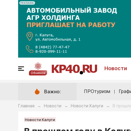
РЕКЛАМА
Новости
Обнинск
ПРОтуризм
Граф
Важно:
Главная
Новости
Новости Калуги
В прошл
→
→
→
Новости Калуги