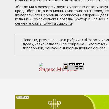
издание www.kp40.ru (св-во Эл № ФС77-58967 от 11.08
«
Сведения о размере и других условиях оплаты услу
предвыборных, агитационных материалов в период и
Федерального Собрания Российской Федерации девято
издание «Комсомольская правда» www.kp.ru (св-во Эл
сегменте сайта: www.kaluga.kp.ru
»
Новости, размещенные в рубриках «
Новости ком
дума», «законодательное собрание», «политика»,
договорной, рекламно-информационной основе.
РЕКЛАМА