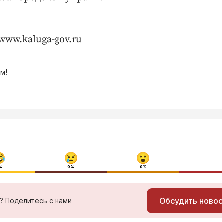
www.kaluga-gov.ru
м!
%
0%
0%
Обсудить ново
ь? Поделитесь с нами