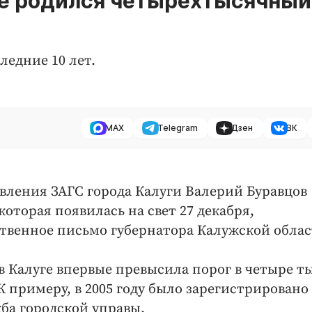
ге родился четырехтысячный
ледние 10 лет.
MAX
Telegram
Дзен
ВК
равления ЗАГС города Калуги Валерий Буравцов
оторая появилась на свет 27 декабря,
ственное письмо губернатора Калужской облас
 Калуге впервые превысила порог в четыре т
 примеру, в 2005 году было зарегистрировано 
жба городской управы.