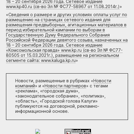
18 – 20 сентября 2026 года. Сетевое издание
www.kp40.ru (св-во Эл № ФС77-58967 от 11.08.2014г.)
»
«
Сведения о размере и других условиях оплаты услуг по
размещению на страницах сетевого издания для
размещения предвыборных, агитационных материалов в
период избирательной кампании по выборам в
Государственную Думу Федерального Собрания
Российской Федерации девятого созыва, назначенных на
18 – 20 сентября 2026 года. Сетевое издание
«Комсомольская правда» www.kp.ru (св-во Эл № ФС77-
80505 от 15.03.2021г.), размещение на региональном
сегменте сайта: www.kaluga.kp.ru
»
Новости, размещенные в рубриках «
Новости
компаний
» и «
Новости партнеров
» с тегами
«реклама», «городская дума»,
«законодательное собрание», «политика»,
«область», «Городской голова Калуги»
публикуются на договорной, рекламно-
информационной основе.