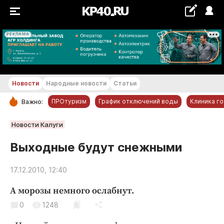
РЕКЛАМА
+27...+28 °С
Новости
Народные новости
Статьи
ПРОтуризм
График отключений воды
Клиника г
Важно:
РУБРИКИ
Новости Калуги
Обнинск
Выходные будут снежными
Новости компаний
17.12.2010, 12:40
Статьи
Народные новости
А морозы немного ослабнут.
Авто и транспорт
0
1248
Благоустройство