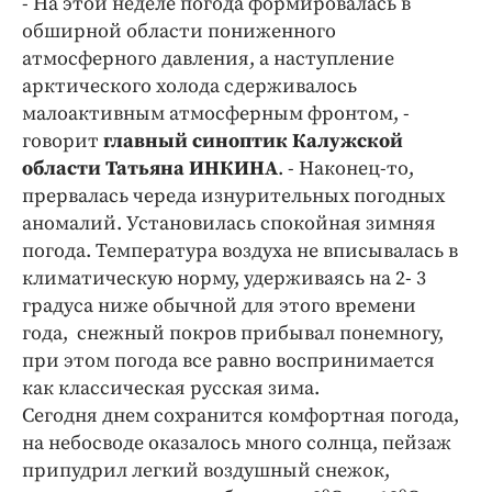
- На этой неделе погода формировалась в
Криминал
обширной области пониженного
Культура
атмосферного давления, а наступление
Недвижимость и ЖКХ
арктического холода сдерживалось
малоактивным атмосферным фронтом, -
Образование
говорит
главный синоптик Калужской
Общество
области Татьяна ИНКИНА
. - Наконец-то,
Погода
прервалась череда изнурительных погодных
Праздники
аномалий. Установилась спокойная зимняя
Происшествия
погода. Температура воздуха не вписывалась в
климатическую норму, удерживаясь на 2- 3
Спорт
градуса ниже обычной для этого времени
Экономика и бизнес
года, снежный покров прибывал понемногу,
ПРОЕКТЫ
при этом погода все равно воспринимается
как классическая русская зима.
Блоги
Сегодня днем сохранится комфортная погода,
Издания
на небосводе оказалось много солнца, пейзаж
Медиаперсона
припудрил легкий воздушный снежок,