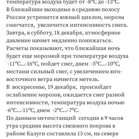
о
о
температура воздуха будет от -8
С до -13
С.
Интересное чтиво
В ближайшие выходные в среднюю полосу
Клиника года
России устремится южный циклон, морозы
Бренд года
смягчатся, увеличится интенсивность снега.
Работодатель года
Завтра, в субботу, 18 декабря, атмосферное
давление начнет медленно понижаться.
Расчеты показывают, что ближайшая ночь
будет еще морозной при температуре воздуха
о
о
о
о
-11
С...-16
С, пойдет снег, днем -5
С...-10
С,
местами сильный снег, с увеличением юго-
восточного ветра начнется метель.
В воскресенье, 19 декабря, произойдет
ослабление морозов, ожидается снег разной
интенсивности, температура воздуха ночью
о
о
о
о
-6
С...-11
С, днем -2
С...-7
С.
По данным метеостанций сегодня в 9 часов
утра средняя высота снежного покрова в
районе Калуги составляла 13 см, на севере