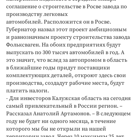
Интересное чтиво
соглашение о строительстве в Росве завода по
Клиника года
производству легковых
Бренд года
автомобилей. Расположится он в Росве.
Губернатор назвал этот проект амбициозным
Работодатель года
и равнозначным проекту строительства завода
Фольксваген. На обоих предприятиях будут
выпускать по 300 тысяч автомобилей в год. А
это значит, что вслед за автопромом в область
в ближайшие годы придут поставщики
комплектующих деталей, откроют здесь свои
производства, создадут рабочие места, будут
платить налоги.
- Для инвесторов Калужская область на сегодня
самый привлекательный в России регион. –
Рассказал Анатолий Артамонов. – В следующем
году не будет ни одного месяца, в течение
которого мы бы не открыли на нашей
территории завод. Через 10 максимум 25 лет