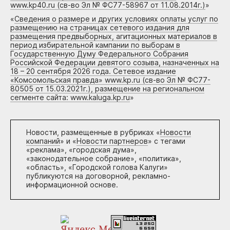
www.kp40.ru (св-во Эл № ФС77-58967 от 11.08.2014г.)
»
«
Сведения о размере и других условиях оплаты услуг по
размещению на страницах сетевого издания для
размещения предвыборных, агитационных материалов в
период избирательной кампании по выборам в
Государственную Думу Федерального Собрания
Российской Федерации девятого созыва, назначенных на
18 – 20 сентября 2026 года. Сетевое издание
«Комсомольская правда» www.kp.ru (св-во Эл № ФС77-
80505 от 15.03.2021г.), размещение на региональном
сегменте сайта: www.kaluga.kp.ru
»
Новости, размещенные в рубриках «
Новости
компаний
» и «
Новости партнеров
» с тегами
«реклама», «городская дума»,
«законодательное собрание», «политика»,
«область», «Городской голова Калуги»
публикуются на договорной, рекламно-
информационной основе.