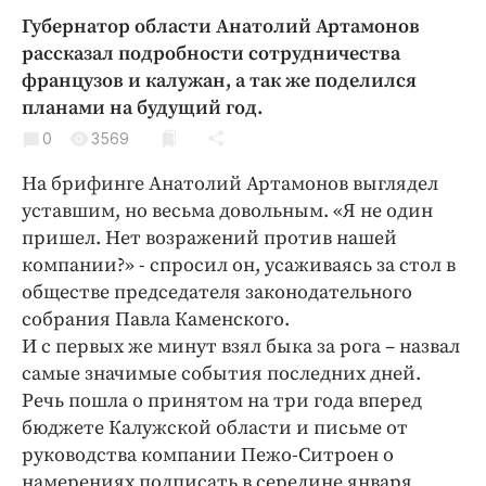
Криминал
Губернатор области Анатолий Артамонов
Культура
рассказал подробности сотрудничества
французов и калужан, а так же поделился
Недвижимость и ЖКХ
планами на будущий год.
Образование
0
3569
Общество
Погода
На брифинге Анатолий Артамонов выглядел
уставшим, но весьма довольным. «Я не один
Праздники
пришел. Нет возражений против нашей
Происшествия
компании?» - спросил он, усаживаясь за стол в
Спорт
обществе председателя законодательного
Экономика и бизнес
собрания Павла Каменского.
И с первых же минут взял быка за рога – назвал
ПРОЕКТЫ
самые значимые события последних дней.
Блоги
Речь пошла о принятом на три года вперед
бюджете Калужской области и письме от
Издания
руководства компании Пежо-Ситроен о
Медиаперсона
намерениях подписать в середине января