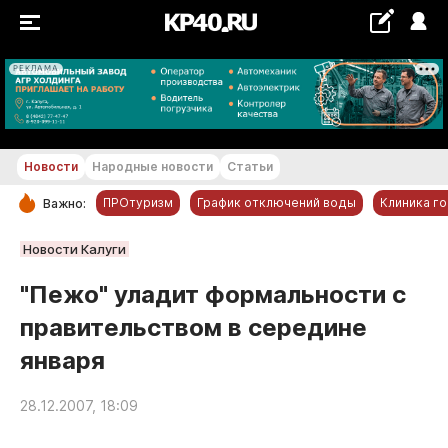
РЕКЛАМА
+21...+22 °С
Новости
Народные новости
Статьи
ПРОтуризм
График отключений воды
Клиника г
Важно:
РУБРИКИ
Новости Калуги
Обнинск
"Пежо" уладит формальности с
Новости компаний
правительством в середине
Статьи
января
Народные новости
Авто и транспорт
28.12.2007, 18:09
Благоустройство