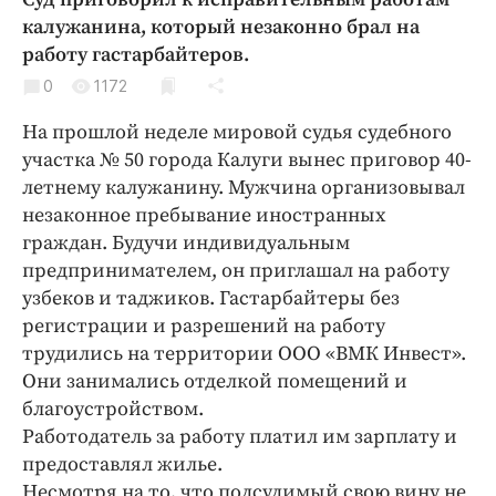
Криминал
калужанина, который незаконно брал на
Культура
работу гастарбайтеров.
Недвижимость и ЖКХ
0
1172
Образование
На прошлой неделе мировой судья судебного
Общество
участка № 50 города Калуги вынес приговор 40-
Погода
летнему калужанину. Мужчина организовывал
незаконное пребывание иностранных
Праздники
граждан. Будучи индивидуальным
Происшествия
предпринимателем, он приглашал на работу
Спорт
узбеков и таджиков. Гастарбайтеры без
Экономика и бизнес
регистрации и разрешений на работу
трудились на территории ООО «ВМК Инвест».
ПРОЕКТЫ
Они занимались отделкой помещений и
Блоги
благоустройством.
Работодатель за работу платил им зарплату и
Издания
предоставлял жилье.
Медиаперсона
Несмотря на то, что подсудимый свою вину не