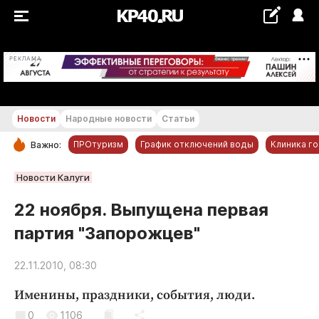
+25...+26 °С
РЕКЛАМА
Новости
Народные новости
Статьи
ПРОтуризм
График отключений воды
Клиника г
Важно:
РУБРИКИ
Новости Калуги
Обнинск
22 ноября. Выпущена первая
Новости компаний
партия "Запорожцев"
Статьи
Народные новости
22.11.2010, 08:30
Авто и транспорт
Именины, праздники, события, люди.
Благоустройство
0
1106