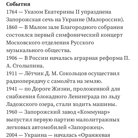
Интересное чтиво
События
Клиника года
1764 — Указом Екатерины II упразднена
Запорожская сечь на Украине (Малороссии).
Бренд года
1860 — В Малом зале Благородного собрания
Работодатель года
состоялся первый симфонический концерт
Московского отделения Русского
музыкального общества.
1906 — В России началась аграрная реформа П.
А. Столыпина.
1911 — Лётчик Д. М. Сокольцов осуществил
радиопередачу с самолёта на землю.
1941 — по Дороге Жизни, проложенной для
снабжения блокадного Ленинграда по льду
Ладожского озера, стали ходить машины.
1960 — Запорожский завод «Коммунар»
выпустил первую партию малолитражных
легковых автомобилей «Запорожец».
2004 — Украина — началась «Оранжевая