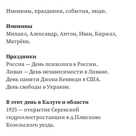
Криминал
Именины, праздники, события, люди.
Культура
Недвижимость и ЖКХ
Именины
Образование
Михаил, Александр, Антон, Иван, Кирилл,
Общество
Матрёна.
Погода
Праздники
Праздники
Россия — День психолога в России.
Происшествия
Ливан — День независимости в Ливане.
Спорт
День памяти Джона Кеннеди в США.
Экономика и бизнес
День свободы в Украине.
ПРОЕКТЫ
В этот день в Калуге и области
1925 — открытие Серенской
Блоги
гидроэлектростанции в д.Плюсково
Издания
Козельского уезда.
Медиаперсона