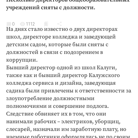
Криминал
учреждений сняты с должности.
Культура
Недвижимость и ЖКХ
0
1112
На днях стало известно о двух директорах
Образование
школ, директоре колледжа и заведующей
Общество
детским садом, которые были сняты с
Погода
должностей в связи с подозрением в
коррупции.
Праздники
Бывший директор одной из школ Калуги,
Происшествия
также как и бывший директор Калужского
Спорт
колледжа сервиса и дизайна, заведующая
Экономика и бизнес
садика были привлечены к ответственности за
злоупотребление должностными
ПРОЕКТЫ
полномочиями и совершение подлога.
Блоги
Следствие обвиняет их в том, что они
нанимали рабочих – электриков, уборщиц,
Издания
слесарей, назначали им заработную плату, но
Медиаперсона
наемные работники оформлялись не по своим