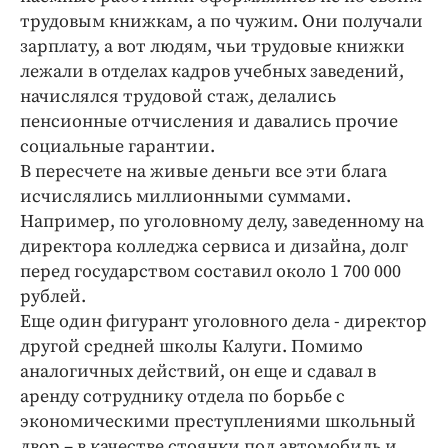
Интересное чтиво
трудовым книжкам, а по чужим. Они получали
Клиника года
зарплату, а вот людям, чьи трудовые книжки
Бренд года
лежали в отделах кадров учебных заведений,
начислялся трудовой стаж, делались
Работодатель года
пенсионные отчисления и давались прочие
социальные гарантии.
В пересчете на живые деньги все эти блага
исчислялись миллионными суммами.
Например, по уголовному делу, заведенному на
директора колледжа сервиса и дизайна, долг
перед государством составил около 1 700 000
рублей.
Еще один фигурант уголовного дела - директор
другой средней школы Калуги. Помимо
аналогичных действий, он еще и сдавал в
аренду сотруднику отдела по борьбе с
экономическими преступлениями школьный
двор – в качестве стоянки под автомобиль и