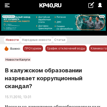
РЕКЛАМА
+20...+21 °С
Новости
Народные новости
Статьи
ПРОтуризм
График отключений воды
Клиника г
Важно:
РУБРИКИ
Новости Калуги
Обнинск
В калужском образовании
Новости компаний
назревает коррупционный
Статьи
скандал?
Народные новости
Авто и транспорт
15.11.2010, 13:31
Благоустройство
Несколько директоров общеобразовательных