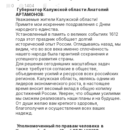
Криминал
0
1404
Губернатор Калужской области Анатолий
Культура
АРТАМОНОВ:
Уважаемые жители Калужской области!
Недвижимость и ЖКХ
Примите мои искренние поздравления с Днем
народного единства.
Образование
Установленный в память о великих событиях 1612
Общество
года этот праздник обобщает долгий
исторический опыт России. Оглядываясь назад, мы
Погода
видим, что во все века именно сплочённость
нашего народа была гарантией сохранения и
Праздники
успешного развития страны.
Для решения сегодняшних масштабных задач
Происшествия
также требуется согласие в обществе,
Спорт
объединение усилий и ресурсов всех российских
регионов. Калужская область, являясь одним из
Экономика и бизнес
лидеров экономического роста, в настоящее
время вносит весомый вклад в общую копилку
достижений России. Уверен, что общими усилиями
ПРОЕКТЫ
мы сможем реализовать наши планы и на будущее.
От души желаю вам крепкого здоровья,
Блоги
благополучия и осуществления всех ваших
надежд.
Издания
Медиаперсона
Уполномоченный по правам человека в