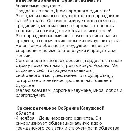
Калужской области Юрий ЗЕЛЬНИКОВ:
Интересное чтиво
Уважаемые калужане!
Клиника года
Поздравляю вас с Днем народного единства!
Это один из главных государственных праздников
Бренд года
нашей страны. Он символизирует многовековые
традиции единения нашего народа, готовность
Работодатель года
сплотиться во имя достижения великих целей.
Этот праздник напоминает нам о подвигах наших
предков, о героических событиях минувших дней.
Но он также обращен и в будущее – к новым
свершениям во имя благополучия и процветания
России.
Сегодня единство всех россиян, гордость за свою
страну помогают нам строить новую Россию. Мы
осознаем себя гражданами сильного,
свободного и могущественного государства, у
которого есть великое прошлое, настоящее и
будущее.
Желаю всем вам, дорогие калужане, мира, добра и
благополучия!
Законодательное Собрание Калужской
области:
4 ноября – День народного единства. Он
символизирует общенациональную идею
гражданского согласия и сплоченности общества