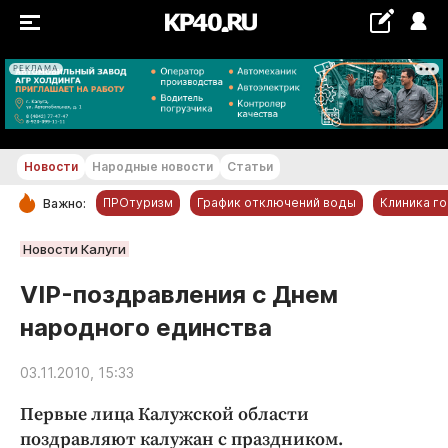
РЕКЛАМА
+22...+23 °С
Новости
Народные новости
Статьи
ПРОтуризм
График отключений воды
Клиника г
Важно:
РУБРИКИ
Новости Калуги
Обнинск
VIP-поздравления с Днем
Новости компаний
народного единства
Статьи
Народные новости
03.11.2010, 15:33
Авто и транспорт
Первые лица Калужской области
Благоустройство
поздравляют калужан с праздником.