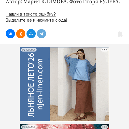
Автор: Мария КЛИМОВА. Фото Игоря РУЛЕВА.
Интересное чтиво
Клиника года
Нашли в тексте ошибку?
Бренд года
Выделите её и нажмите сюда!
Работодатель года
РЕКЛАМА
РЕКЛАМА