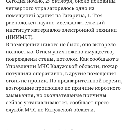
Сегодня ночью, 29 октября, около половины
Криминал
четвертого утра загорелось одно из
Культура
помещений здания на Гагарина, 1. Там
Недвижимость и ЖКХ
расположен научно-исследовательский
институт материалов электронной техники
Образование
(НИИМЭТ).
Общество
В помещении никого не было, оно выгорело
Погода
полностью. Огнем уничтожено имущество,
Праздники
повреждены стены, потолок. Как сообщают в
Происшествия
Управлении МЧС Калужской области, пожар
потушили оперативно, в другие помещения
Спорт
огонь не проник. По предварительной версии,
Экономика и бизнес
возгорание произошло по причине короткого
ПРОЕКТЫ
замыкания, но окончательные причины
сейчас устанавливаются, сообщает пресс-
Блоги
служба МЧС по Калужской области.
Издания
Медиаперсона