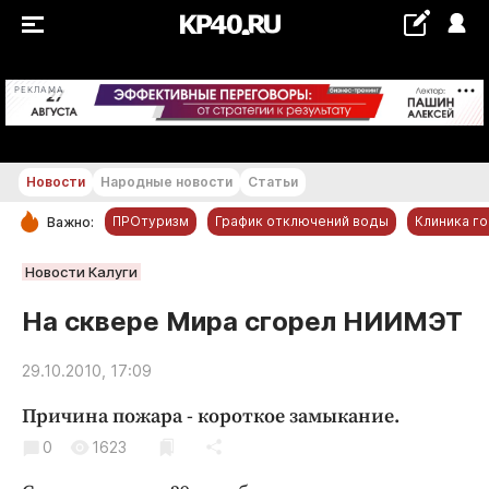
+22...+23 °С
РЕКЛАМА
Новости
Народные новости
Статьи
ПРОтуризм
График отключений воды
Клиника г
Важно:
РУБРИКИ
Новости Калуги
Обнинск
На сквере Мира сгорел НИИМЭТ
Новости компаний
29.10.2010, 17:09
Статьи
Народные новости
Причина пожара - короткое замыкание.
Авто и транспорт
0
1623
Благоустройство