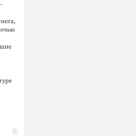
-
снега,
ночью
ьшие
туре