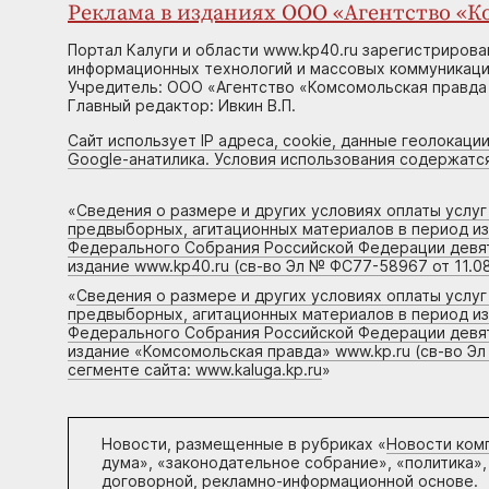
Реклама в изданиях ООО «Агентство «Ко
Портал Калуги и области www.kp40.ru зарегистрирова
информационных технологий и массовых коммуникаций
Учредитель: ООО «Агентство «Комсомольская правда 
Главный редактор: Ивкин В.П.
Сайт использует IP адреса, cookie, данные геолокации
Google-анатилика. Условия использования содержатс
«
Сведения о размере и других условиях оплаты услу
предвыборных, агитационных материалов в период и
Федерального Собрания Российской Федерации девято
издание www.kp40.ru (св-во Эл № ФС77-58967 от 11.08
«
Сведения о размере и других условиях оплаты услу
предвыборных, агитационных материалов в период и
Федерального Собрания Российской Федерации девято
издание «Комсомольская правда» www.kp.ru (св-во Эл
сегменте сайта: www.kaluga.kp.ru
»
Новости, размещенные в рубриках «
Новости ком
дума», «законодательное собрание», «политика»,
договорной, рекламно-информационной основе.