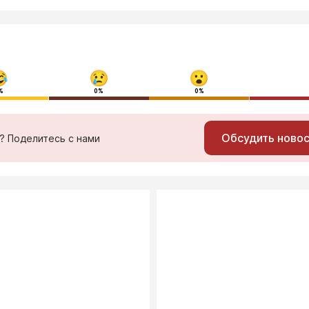
%
0%
0%
Обсудить ново
ь? Поделитесь с нами