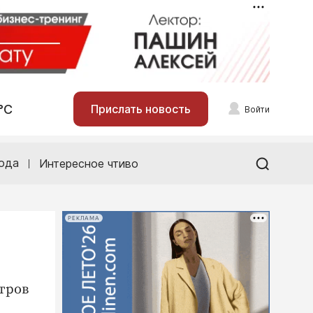
°С
Прислать новость
Войти
ода
Интересное чтиво
РЕКЛАМА
тров