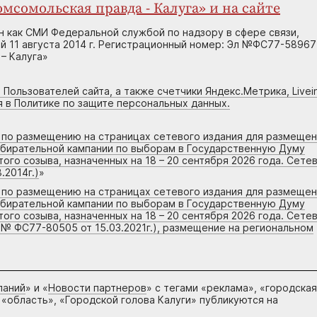
мсомольская правда - Калуга» и на сайте
н как СМИ Федеральной службой по надзору в сфере связи,
 11 августа 2014 г. Регистрационный номер: Эл №ФС77-58967
– Калуга»
 Пользователей сайта, а также счетчики Яндекс.Метрика, Livein
я в Политике по защите персональных данных.
г по размещению на страницах сетевого издания для размеще
збирательной кампании по выборам в Государственную Думу
го созыва, назначенных на 18 – 20 сентября 2026 года. Сете
.2014г.)
»
г по размещению на страницах сетевого издания для размеще
збирательной кампании по выборам в Государственную Думу
го созыва, назначенных на 18 – 20 сентября 2026 года. Сете
 № ФС77-80505 от 15.03.2021г.), размещение на региональном
паний
» и «
Новости партнеров
» с тегами «реклама», «городская
 «область», «Городской голова Калуги» публикуются на