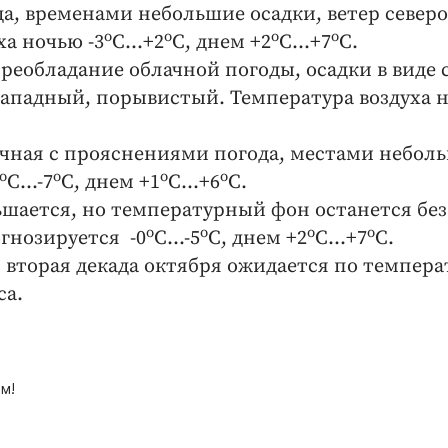
а, временами небольшие осадки, ветер северо
о
о
о
о
ха ночью -3
С...+2
С, днем +2
С...+7
С.
преобладание облачной погоды, осадки в виде 
-западный, порывистый. Температура воздуха 
лачная с прояснениями погода, местами небол
о
о
о
о
С...-7
С, днем +1
С...+6
С.
ьшается, но температурный фон останется без
о
о
о
о
гнозируется -0
С...-5
С, днем +2
С...+7
С.
 вторая декада октября ожидается по темпера
са.
м!