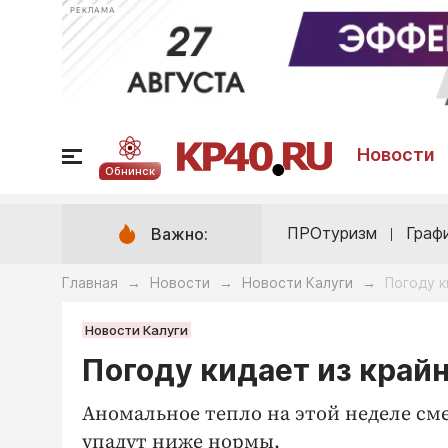
РЕКЛАМА
Новости
Обнинск
ПРОтуризм
Граф
Важно:
Главная
Новости
Новости Калуги
Погоду к
→
→
→
Новости Калуги
Погоду кидает из край
Аномальное тепло на этой неделе см
упадут ниже нормы.