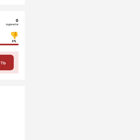
0
оценили
0%
сть