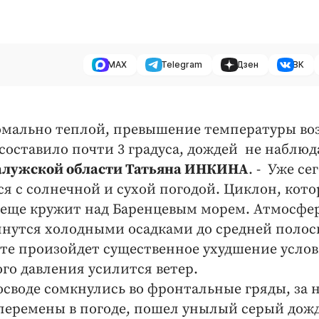
MAX
Telegram
Дзен
ВК
аномально теплой, превышение температуры во
составило почти 3 градуса, дождей не наблюд
алужской области Татьяна ИНКИНА
. - Уже се
ся с солнечной и сухой погодой. Циклон, кот
а еще кружит над Баренцевым морем. Атмосфе
янутся холодными осадками до средней поло
тате произойдет существенное ухудшение усло
го давления усилится ветер.
осводе сомкнулись во фронтальные гряды, за
перемены в погоде, пошел унылый серый дожд