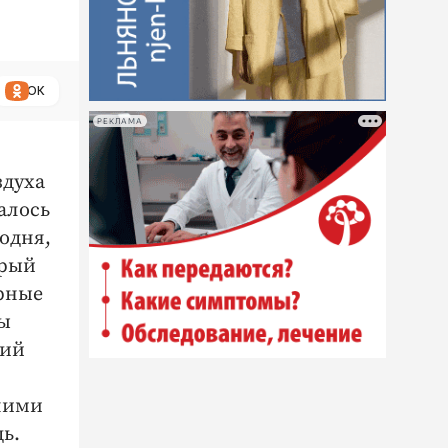
ОК
РЕКЛАМА
здуха
алось
годня,
орый
рные
сы
вий
 ними
ь.