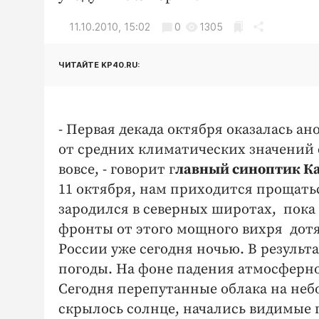
11.10.2010, 15:02
0
1305
ЧИТАЙТЕ KP40.RU:
- Первая декада октября оказалась 
от средних климатических значений 
вовсе, - говорит г
лавный синоптик К
11 октября, нам приходится прощать
зародился в северных широтах, пок
фронты от этого мощного вихря дот
России уже сегодня ночью. В резуль
погоды. На фоне падения атмосферно
Сегодня перепутанные облака на неб
скрылось солнце, начались видимые 