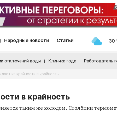
Народные новости
Статьи
+30 
ик отключений воды
Клиника года
Работодатель г
идает из крайности в крайность
ности в крайность
еняется таким же холодом. Столбики термоме