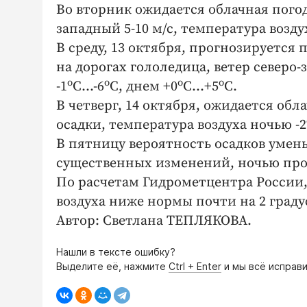
Во вторник ожидается облачная погод
западный 5-10 м/с, температура возду
В среду, 13 октября, прогнозируется 
на дорогах гололедица, ветер северо
о
о
о
о
-1
С...-6
С, днем +0
С...+5
С.
В четверг, 14 октября, ожидается об
осадки, температура воздуха ночью -2
В пятницу вероятность осадков умен
существенных изменений, ночью про
По расчетам Гидрометцентра России,
воздуха ниже нормы почти на 2 граду
Автор: Светлана ТЕПЛЯКОВА.
Нашли в тексте ошибку?
Выделите её, нажмите
Ctrl + Enter
и мы всё исправи