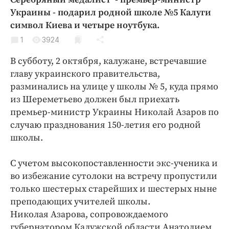
Криминал
Украины - подарил родной школе
№5 Калуги
Культура
символ Киева и четыре ноутбука.
Недвижимость и ЖКХ
1
3924
Образование
В субботу, 2 октября, калужане, встречавшие
Общество
главу украинского правительства,
Погода
разминались на улице у школы № 5, куда прямо
из Шереметьево должен был приехать
Праздники
премьер-министр Украины Николай Азаров по
Происшествия
случаю празднования 150-летия его родной
Спорт
школы.
Экономика и бизнес
С учетом высокопоставленности экс-ученика и
ПРОЕКТЫ
во избежание сутолоки на встречу пропустили
Блоги
только шестерых старейших и шестерых ныне
преподающих учителей школы.
Издания
Николая Азарова, сопровождаемого
Медиаперсона
губернатором Калужской области Анатолием