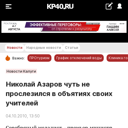
+18...+19 °С
РЕКЛАМА
Новости
Народные новости
Статьи
ПРОтуризм
График отключений воды
Клиника г
Важно:
РУБРИКИ
Новости Калуги
Обнинск
Николай Азаров чуть не
Новости компаний
прослезился в объятиях своих
Статьи
учителей
Народные новости
Авто и транспорт
04.10.2010, 13:50
Благоустройство
Серебряный медалист - премьер-министр