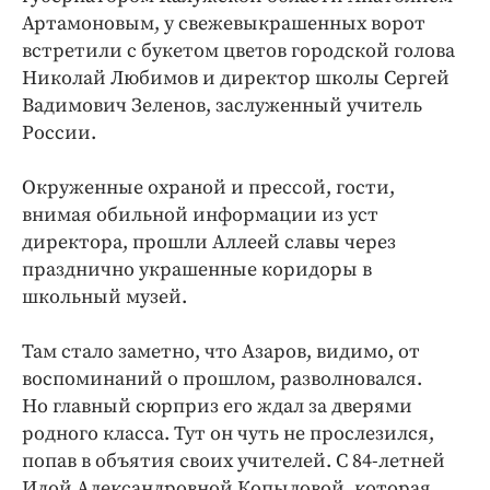
Интересное чтиво
Артамоновым, у свежевыкрашенных ворот
Клиника года
встретили с букетом цветов городской голова
Бренд года
Николай Любимов и директор школы Сергей
Вадимович Зеленов, заслуженный учитель
Работодатель года
России.
Окруженные охраной и прессой, гости,
внимая обильной информации из уст
директора, прошли Аллеей славы через
празднично украшенные коридоры в
школьный музей.
Там стало заметно, что Азаров, видимо, от
воспоминаний о прошлом, разволновался.
Но главный сюрприз его ждал за дверями
родного класса. Тут он чуть не прослезился,
попав в объятия своих учителей. С 84-летней
Идой Александровной Копыловой, которая