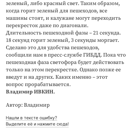
Интересное чтиво
зеленый, либо красный свет. Таким образом,
когда горит зеленый для пешеходов, все
Клиника года
машины стоят, и калужане могут переходить
Бренд года
перекресток даже по диагонали.
Работодатель года
Длительность пешеходной фазы – 21 секунда.
18 секунд горит зеленый, 3 секунды моргает.
Сделано это для удобства пешеходов,
сообщили нам в пресс-службе ГИБДД. Пока что
пешеходная фаза светофора будет действовать
только на этом перекрестке. Однако позже ее
введут и на других. Каких именно – этот
вопрос прорабатывается.
Владимир ИВКИН.
Автор: Владимир
Нашли в тексте ошибку?
Выделите её и нажмите сюда!