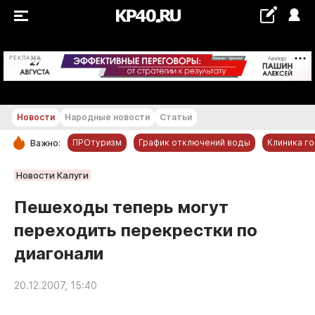
+21...+22 °С
РЕКЛАМА
Новости
Народные новости
Статьи
ПРОтуризм
График отключений воды
Клиника г
Важно:
РУБРИКИ
Новости Калуги
Обнинск
Пешеходы теперь могут
Новости компаний
переходить перекрестки по
Статьи
диагонали
Народные новости
Авто и транспорт
20.12.2007, 15:40
Благоустройство