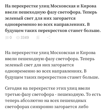
Криминал
На перекрестке улиц Московская и Кирова
Культура
ввели пешеходную фазу светофора. Теперь
зеленый свет для них загорается
Недвижимость и ЖКХ
одновременно во всех направлениях. В
Образование
будущем таких перекрестков станет больше.
Общество
0
3349
Погода
Праздники
На перекрестке улиц Московская и Кирова
Происшествия
ввели пешеходную фазу светофора. Теперь
Спорт
зеленый свет для них загорается
Экономика и бизнес
одновременно во всех направлениях. В
будущем таких перекрестков станет больше.
ПРОЕКТЫ
Сегодня на перекрестке этих улиц ввели
Блоги
третью фазу светофора - пешеходную. То есть
Издания
теперь абсолютно на всех пешеходных
Медиаперсона
светофорах синхронно загорается либо