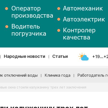
Народные новости
Статьи
+19...+
ик отключений воды
Клиника года
Работодатель г
вые окна стоили калужанину трех лет заключения