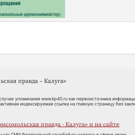
ьская правда – Калуга»
случае упоминания www.kp40.ru как первоисточника информаци
 активная индексируемая ссылка на главную страницу без зак
мсомольская правда - Калуга» и на сайте
н как СМИ Федеральной службой по надзору в сфере связи,