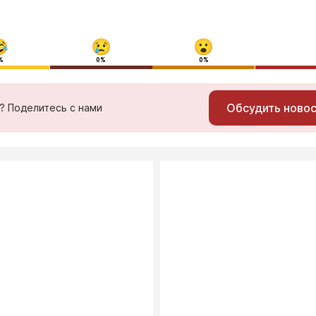
%
0%
0%
Обсудить ново
ь? Поделитесь с нами