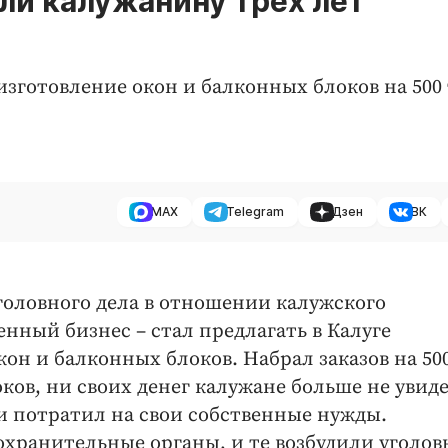
ли калужанину трех лет
изготовление окон и балконных блоков на 500
MAX
Telegram
Дзен
ВК
головного дела в отношении калужского
нный бизнес – стал предлагать в Калуге
кон и балконных блоков. Набрал заказов на 50
оков, ни своих денег калужане больше не увид
 потратил на свои собственные нужды.
хранительные органы, и те возбудили уголов