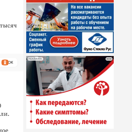
 тысяч
РЕКЛАМА
ОК
0
ели.
ное