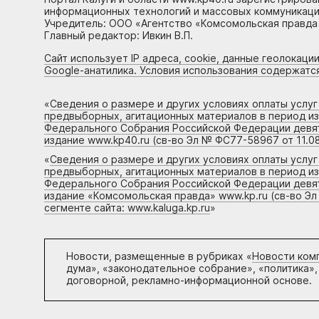
информационных технологий и массовых коммуникаций
Учредитель: ООО «Агентство «Комсомольская правда 
Главный редактор: Ивкин В.П.
Сайт использует IP адреса, cookie, данные геолокации
Google-анатилика. Условия использования содержатс
«
Сведения о размере и других условиях оплаты услу
предвыборных, агитационных материалов в период и
Федерального Собрания Российской Федерации девято
издание www.kp40.ru (св-во Эл № ФС77-58967 от 11.08
«
Сведения о размере и других условиях оплаты услу
предвыборных, агитационных материалов в период и
Федерального Собрания Российской Федерации девято
издание «Комсомольская правда» www.kp.ru (св-во Эл
сегменте сайта: www.kaluga.kp.ru
»
Новости, размещенные в рубриках «
Новости ком
дума», «законодательное собрание», «политика»,
договорной, рекламно-информационной основе.