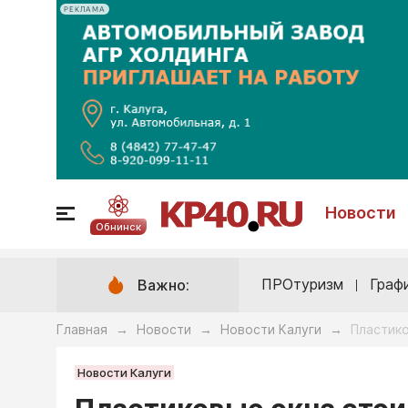
РЕКЛАМА
Новости
Обнинск
ПРОтуризм
Граф
Важно:
Главная
Новости
Новости Калуги
Пластико
→
→
→
Новости Калуги