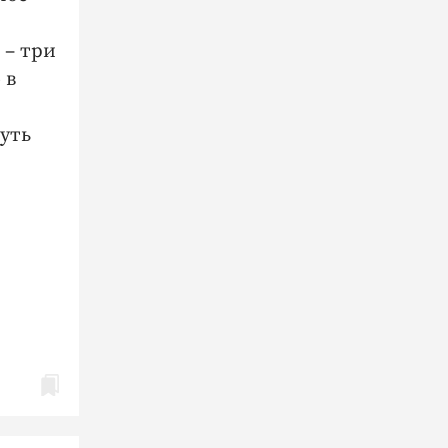
 – три
 в
уть