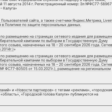
 11 августа 2014 г. Регистрационный номер: Эл №ФС77-58967
– Калуга»
 Пользователей сайта, а также счетчики Яндекс.Метрика, Livein
я в Политике по защите персональных данных.
г по размещению на страницах сетевого издания для размеще
збирательной кампании по выборам в Государственную Думу
го созыва, назначенных на 18 – 20 сентября 2026 года. Сете
.2014г.)
»
г по размещению на страницах сетевого издания для размеще
збирательной кампании по выборам в Государственную Думу
го созыва, назначенных на 18 – 20 сентября 2026 года. Сете
 № ФС77-80505 от 15.03.2021г.), размещение на региональном
паний
» и «
Новости партнеров
» с тегами «реклама», «городская
 «область», «Городской голова Калуги» публикуются на