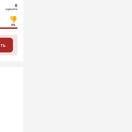
0
оценили
0%
сть