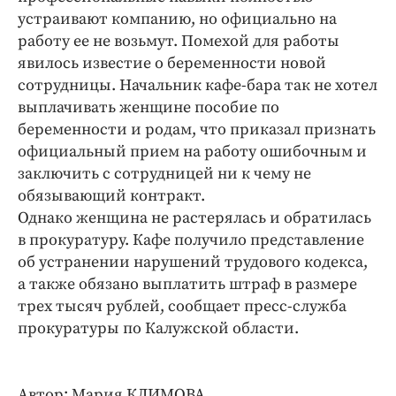
Интересное чтиво
устраивают компанию, но официально на
Клиника года
работу ее не возьмут. Помехой для работы
Бренд года
явилось известие о беременности новой
сотрудницы. Начальник кафе-бара так не хотел
Работодатель года
выплачивать женщине пособие по
беременности и родам, что приказал признать
официальный прием на работу ошибочным и
заключить с сотрудницей ни к чему не
обязывающий контракт.
Однако женщина не растерялась и обратилась
в прокуратуру. Кафе получило представление
об устранении нарушений трудового кодекса,
а также обязано выплатить штраф в размере
трех тысяч рублей, сообщает пресс-служба
прокуратуры по Калужской области.
Автор: Мария КЛИМОВА.