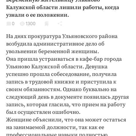
Криминал
Калужской области лишили работы, когда
Культура
узнали о ее положении.
Недвижимость и ЖКХ
0
1300
Образование
На днях прокуратура Ульяновского района
Общество
возбудила административное дело об
Погода
увольнении беременной женщины.
Она пришла устраиваться в кафе-бар города
Праздники
Ульяново Калужской области. Девушка
Происшествия
успешно прошла собеседование, получила
Спорт
запись в трудовой книжке и приступила к
Экономика и бизнес
своим обязанностям. Однако буквально на
следующий день в документе появилась другая
ПРОЕКТЫ
запись, которая гласила, что прием на работу
Блоги
был осуществлен ошибочно.
Женщине объяснили, что она может остаться
Издания
на занимаемой должности, так как ее
Медиаперсона
профессиональные навыки полностью