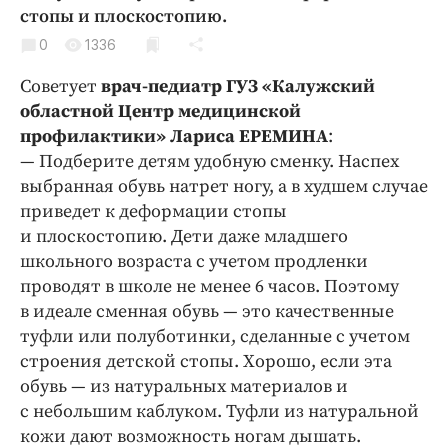
Криминал
стопы и плоскостопию.
Культура
0
1336
Недвижимость и ЖКХ
Советует
врач-педиатр ГУЗ «Калужский
Образование
областной Центр медицинской
Общество
профилактики» Лариса ЕРЕМИНА
:
— Подберите детям удобную сменку. Наспех
Погода
выбранная обувь натрет ногу, а в худшем случае
Праздники
приведет к деформации стопы
Происшествия
и плоскостопию. Дети даже младшего
Спорт
школьного возраста с учетом продленки
Экономика и бизнес
проводят в школе не менее 6 часов. Поэтому
в идеале сменная обувь — это качественные
ПРОЕКТЫ
туфли или полуботинки, сделанные с учетом
строения детской стопы. Хорошо, если эта
Блоги
обувь — из натуральных материалов и
Издания
с небольшим каблуком. Туфли из натуральной
Медиаперсона
кожи дают возможность ногам дышать.