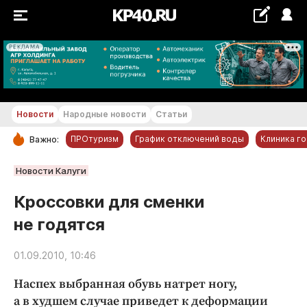
РЕКЛАМА
+18...+19 °С
Новости
Народные новости
Статьи
ПРОтуризм
График отключений воды
Клиника г
Важно:
РУБРИКИ
Новости Калуги
Обнинск
Кроссовки для сменки
Новости компаний
не годятся
Статьи
Народные новости
01.09.2010, 10:46
Авто и транспорт
Наспех выбранная обувь натрет ногу,
Благоустройство
а в худшем случае приведет к деформации