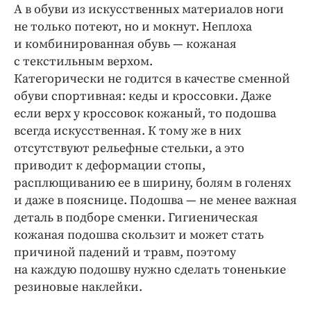
Интересное чтиво
А в обуви из искусственных материалов ноги
Клиника года
не только потеют, но и мокнут. Неплоха
и комбинированная обувь — кожаная
Бренд года
с текстильным верхом.
Работодатель года
Категорически не годится в качестве сменной
обуви спортивная: кеды и кроссовки. Даже
если верх у кроссовок кожаный, то подошва
всегда искусственная. К тому же в них
отсутствуют рельефные стельки, а это
приводит к деформации стопы,
расплющиванию ее в ширину, болям в голенях
и даже в пояснице. Подошва — не менее важная
деталь в подборе сменки. Гигиеническая
кожаная подошва скользит и может стать
причиной падений и травм, поэтому
на каждую подошву нужно сделать тоненькие
резиновые наклейки.