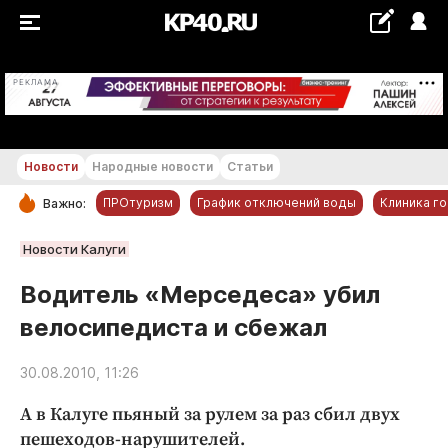
+27...+28 °С
РЕКЛАМА
Новости
Народные новости
Статьи
ПРОтуризм
График отключений воды
Клиника г
Важно:
РУБРИКИ
Новости Калуги
Обнинск
Водитель «Мерседеса» убил
Новости компаний
велосипедиста и сбежал
Статьи
Народные новости
30.08.2010, 11:26
Авто и транспорт
А в Калуге пьяный за рулем за раз сбил двух
Благоустройство
пешеходов-нарушителей.