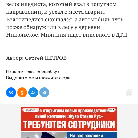
Интересное чтиво
велосипедиста, который ехал в попутном
Клиника года
направлении, и уехал с места аварии.
Велосипедист скончался, а автомобиль чуть
Бренд года
позже обнаружили в лесу у деревни
Работодатель года
Никольское. Милиция ищет виновного в ДТП.
Автор: Сергей ПЕТРОВ.
Нашли в тексте ошибку?
Выделите её и нажмите сюда!
РЕКЛАМА