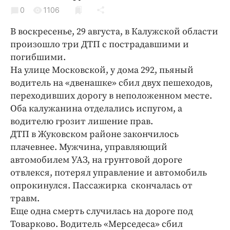
Криминал
0
1106
Культура
В воскресенье, 29 августа, в Калужской области
Недвижимость и ЖКХ
произошло три ДТП с пострадавшими и
Образование
погибшими.
Общество
На улице Московской, у дома 292, пьяный
водитель на «двенашке» сбил двух пешеходов,
Погода
переходивших дорогу в неположенном месте.
Праздники
Оба калужанина отделались испугом, а
Происшествия
водителю грозит лишение прав.
Спорт
ДТП в Жуковском районе закончилось
Экономика и бизнес
плачевнее. Мужчина, управляющий
автомобилем УАЗ, на грунтовой дороге
ПРОЕКТЫ
отвлекся, потерял управление и автомобиль
опрокинулся. Пассажирка скончалась от
Блоги
травм.
Издания
Еще одна смерть случилась на дороге под
Медиаперсона
Товарково. Водитель «Мерседеса» сбил