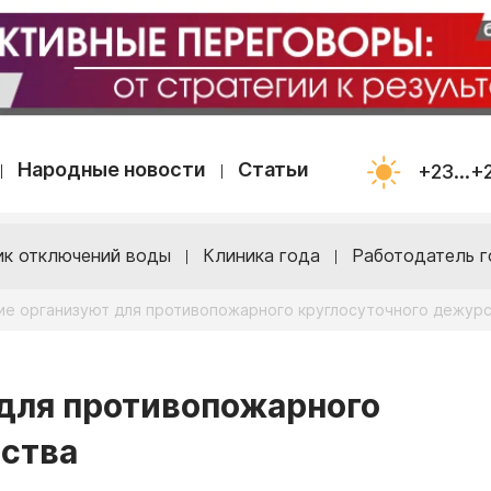
Народные новости
Статьи
+23...+
ик отключений воды
Клиника года
Работодатель г
ие организуют для противопожарного круглосуточного дежур
для противопожарного
рства