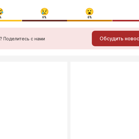
%
0%
0%
Обсудить ново
ь? Поделитесь с нами