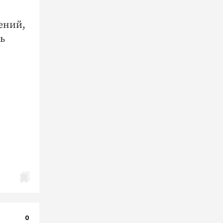
жений,
ь
0