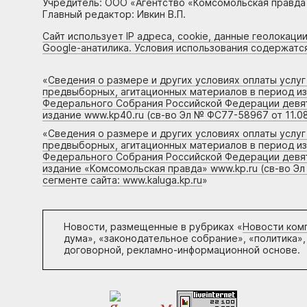
Учредитель: ООО «Агентство «Комсомольская правда 
Главный редактор: Ивкин В.П.
Сайт использует IP адреса, cookie, данные геолокации
Google-анатилика. Условия использования содержатс
«
Сведения о размере и других условиях оплаты услу
предвыборных, агитационных материалов в период и
Федерального Собрания Российской Федерации девято
издание www.kp40.ru (св-во Эл № ФС77-58967 от 11.08
«
Сведения о размере и других условиях оплаты услу
предвыборных, агитационных материалов в период и
Федерального Собрания Российской Федерации девято
издание «Комсомольская правда» www.kp.ru (св-во Эл
сегменте сайта: www.kaluga.kp.ru
»
Новости, размещенные в рубриках «
Новости ком
дума», «законодательное собрание», «политика»,
договорной, рекламно-информационной основе.