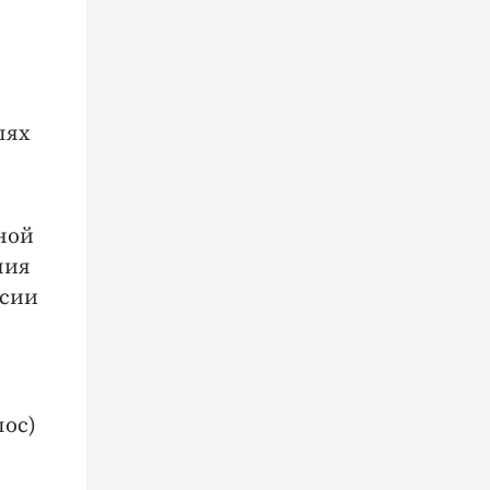
лях
ной
ния
ссии
лос)