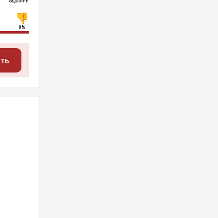
оценили
0%
сть