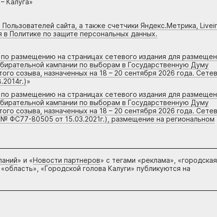
– Калуга»
 Пользователей сайта, а также счетчики Яндекс.Метрика, Livein
я в Политике по защите персональных данных.
г по размещению на страницах сетевого издания для размеще
збирательной кампании по выборам в Государственную Думу
го созыва, назначенных на 18 – 20 сентября 2026 года. Сете
.2014г.)
»
г по размещению на страницах сетевого издания для размеще
збирательной кампании по выборам в Государственную Думу
го созыва, назначенных на 18 – 20 сентября 2026 года. Сете
 № ФС77-80505 от 15.03.2021г.), размещение на региональном
паний
» и «
Новости партнеров
» с тегами «реклама», «городская
 «область», «Городской голова Калуги» публикуются на