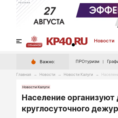
РЕКЛАМА
Новости
Обнинск
ПРОтуризм
Граф
Важно:
Главная
Новости
Новости Калуги
Населен
→
→
→
Новости Калуги
Население организуют 
круглосуточного дежу