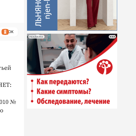
ОК
РЕКЛАМА
тьей
ЯЕТ:
2010 №
го