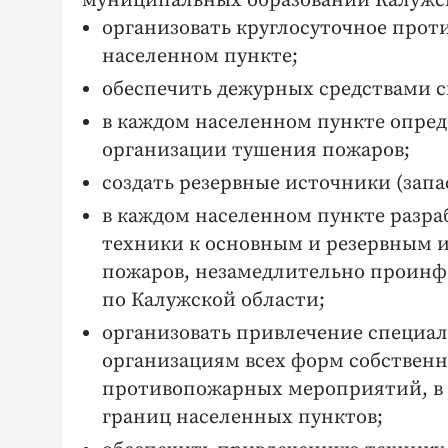
муниципальных образований Калужск
организовать круглосуточное прот
населенном пункте;
обеспечить дежурных средствами с
в каждом населенном пункте опреде
организации тушения пожаров;
создать резервные источники (запа
в каждом населенном пункте разр
техники к основным и резервным 
пожаров, незамедлительно проинф
по Калужской области;
организовать привлечение специа
организациям всех форм собственн
противопожарных мероприятий, в 
границ населенных пунктов;