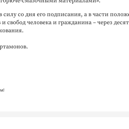
 горюче-смазочными материалами».
в силу со дня его подписания, а в части поло
 свобод человека и гражданина – через десят
кования.
Артамонов.
м!