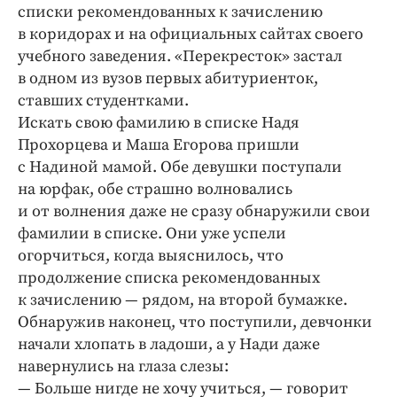
Интересное чтиво
списки рекомендованных к зачислению
Клиника года
в коридорах и на официальных сайтах своего
учебного заведения. «Перекресток» застал
Бренд года
в одном из вузов первых абитуриенток,
Работодатель года
ставших студентками.
Искать свою фамилию в списке Надя
Прохорцева и Маша Егорова пришли
с Надиной мамой. Обе девушки поступали
на юрфак, обе страшно волновались
и от волнения даже не сразу обнаружили свои
фамилии в списке. Они уже успели
огорчиться, когда выяснилось, что
продолжение списка рекомендованных
к зачислению — рядом, на второй бумажке.
Обнаружив наконец, что поступили, девчонки
начали хлопать в ладоши, а у Нади даже
навернулись на глаза слезы:
— Больше нигде не хо­чу учиться, — говорит