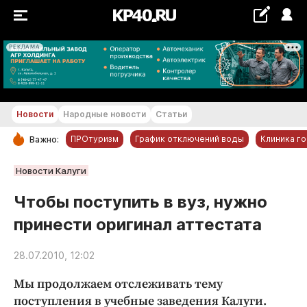
РЕКЛАМА
+29...+30 °С
Новости
Народные новости
Статьи
ПРОтуризм
График отключений воды
Клиника г
Важно:
РУБРИКИ
Новости Калуги
Обнинск
Чтобы поступить в вуз, нужно
Новости компаний
принести оригинал аттестата
Статьи
Народные новости
28.07.2010, 12:02
Авто и транспорт
Мы продолжаем отслеживать тему
Благоустройство
поступления в учебные заведения Калуги.