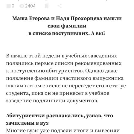
Криминал
0
2404
Культура
Маша Егорова и Надя Прохорцева нашли
Недвижимость и ЖКХ
свои фамилии
Образование
в списке поступивших. А вы?
Общество
Погода
В начале этой недели в учебных заведениях
Праздники
появились первые списки рекомендованных
Происшествия
к поступлению абитуриентов. Однако даже
Спорт
появление фамилии счастливого выпускника
Экономика и бизнес
школы в этом списке не переведет его в статус
студента, пока он не принесет в учебное
ПРОЕКТЫ
заведение подлинники документов.
Блоги
Абитуриентки расплакались, узнав, что
Издания
зачислены в вуз
Медиаперсона
Многие вузы уже подвели итоги и вывесили