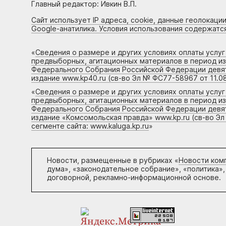
Главный редактор: Ивкин В.П.
Сайт использует IP адреса, cookie, данные геолокации
Google-анатилика. Условия использования содержатс
«
Сведения о размере и других условиях оплаты услу
предвыборных, агитационных материалов в период и
Федерального Собрания Российской Федерации девято
издание www.kp40.ru (св-во Эл № ФС77-58967 от 11.08
«
Сведения о размере и других условиях оплаты услу
предвыборных, агитационных материалов в период и
Федерального Собрания Российской Федерации девято
издание «Комсомольская правда» www.kp.ru (св-во Эл
сегменте сайта: www.kaluga.kp.ru
»
Новости, размещенные в рубриках «
Новости ком
дума», «законодательное собрание», «политика»,
договорной, рекламно-информационной основе.