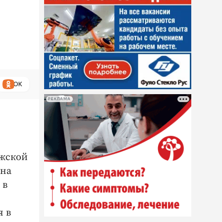
ОК
РЕКЛАМА
ужской
ена
 в
я в