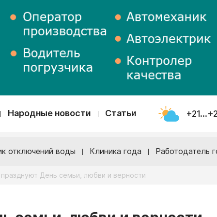
Народные новости
Статьи
+21...+
ик отключений воды
Клиника года
Работодатель г
 празднуют День семьи, любви и верности