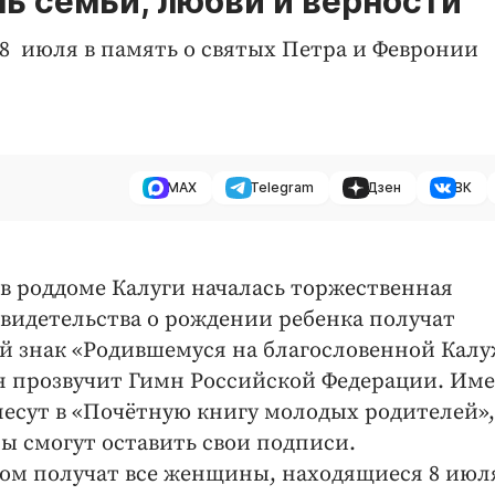
нь семьи, любви и верности
 8 июля в память о святых Петра и Февронии
MAX
Telegram
Дзен
ВК
а в роддоме Калуги началась торжественная
свидетельства о рождении ребенка получат
й знак «Родившемуся на благословенной Кал
н прозвучит Гимн Российской Федерации. Им
есут в «Почётную книгу молодых родителей»,
 смогут оставить свои подписи.
ком получат все женщины, находящиеся 8 июл