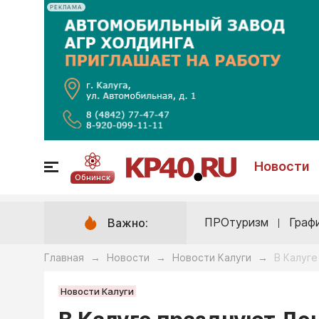
РЕКЛАМА
Новости
Обнинск
ПРОтуризм
Граф
Важно:
Главная
Новости
Новости Калуги
В Калуге
→
→
→
Новости Калуги