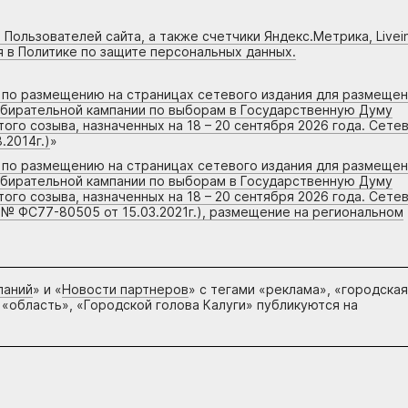
 Пользователей сайта, а также счетчики Яндекс.Метрика, Livein
я в Политике по защите персональных данных.
г по размещению на страницах сетевого издания для размеще
збирательной кампании по выборам в Государственную Думу
го созыва, назначенных на 18 – 20 сентября 2026 года. Сете
.2014г.)
»
г по размещению на страницах сетевого издания для размеще
збирательной кампании по выборам в Государственную Думу
го созыва, назначенных на 18 – 20 сентября 2026 года. Сете
 № ФС77-80505 от 15.03.2021г.), размещение на региональном
паний
» и «
Новости партнеров
» с тегами «реклама», «городская
 «область», «Городской голова Калуги» публикуются на