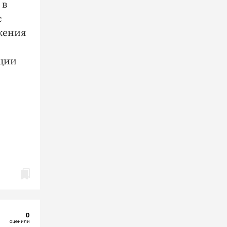
 в
с
жения
ации
0
оценили