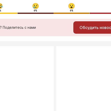
%
0%
0%
Обсудить ново
ь? Поделитесь с нами