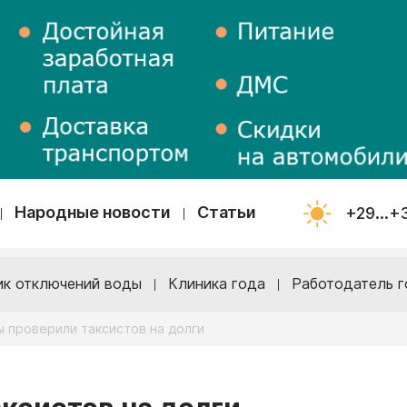
Народные новости
Статьи
+29...+
ик отключений воды
Клиника года
Работодатель г
 проверили таксистов на долги