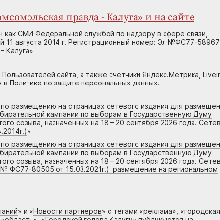
мсомольская правда - Калуга» и на сайте
н как СМИ Федеральной службой по надзору в сфере связи,
 11 августа 2014 г. Регистрационный номер: Эл №ФС77-58967
– Калуга»
 Пользователей сайта, а также счетчики Яндекс.Метрика, Livein
я в Политике по защите персональных данных.
г по размещению на страницах сетевого издания для размеще
збирательной кампании по выборам в Государственную Думу
го созыва, назначенных на 18 – 20 сентября 2026 года. Сете
.2014г.)
»
г по размещению на страницах сетевого издания для размеще
збирательной кампании по выборам в Государственную Думу
го созыва, назначенных на 18 – 20 сентября 2026 года. Сете
 № ФС77-80505 от 15.03.2021г.), размещение на региональном
паний
» и «
Новости партнеров
» с тегами «реклама», «городская
 «область», «Городской голова Калуги» публикуются на