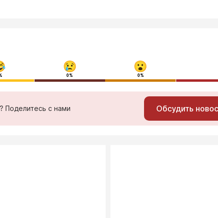
%
0%
0%
Обсудить ново
ь? Поделитесь с нами