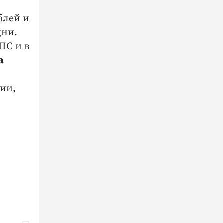
блей и
дни.
ПС и в
а
дии,