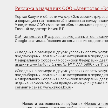
Реклама в изданиях ООО «Агентство «Ко
Портал Калуги и области www.kp40.ru зарегистрирова
информационных технологий и массовых коммуникаций
Учредитель: ООО «Агентство «Комсомольская правда 
Главный редактор: Ивкин В.П.
Сайт использует IP адреса, cookie, данные геолокации
Google-анатилика. Условия использования содержатс
«
Сведения о размере и других условиях оплаты услу
предвыборных, агитационных материалов в период и
Федерального Собрания Российской Федерации девято
издание www.kp40.ru (св-во Эл № ФС77-58967 от 11.08
«
Сведения о размере и других условиях оплаты услу
предвыборных, агитационных материалов в период и
Федерального Собрания Российской Федерации девято
издание «Комсомольская правда» www.kp.ru (св-во Эл
сегменте сайта: www.kaluga.kp.ru
»
Новости, размещенные в рубриках «
Новости ком
дума», «законодательное собрание», «политика»,