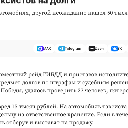
ксистов на долги
втомобиля, другой неожиданно нашел 50 тыся
MAX
Telegram
Дзен
ВК
совместный рейд ГИБДД и приставов исполнит
предмет долгов по штрафам и судебным реше
 Победы, удалось проверить 27 человек, пятеро
ред 15 тысяч рублей. На автомобиль таксиста
дельцу на ответственное хранение. Если в теч
ль отберут и выставят на продажу.