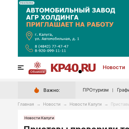
РЕКЛАМА
Новости
Обнинск
ПРОтуризм
Граф
Важно:
Главная
Новости
Новости Калуги
Приставы
→
→
→
Новости Калуги