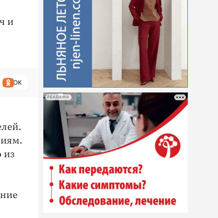
ч и
ОК
РЕКЛАМА
елей.
ниям.
 из
ение