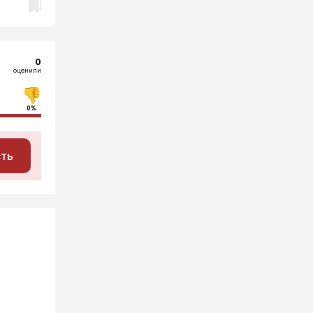
0
оценили
0%
сть