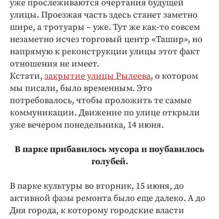
уже прослеживаются очертания будущей
Интересное чтиво
улицы. Проезжая часть здесь станет заметно
Клиника года
шире, а тротуары – уже. Тут же как-то совсем
Бренд года
незаметно исчез торговый центр «Ташир», но
Работодатель года
напрямую к реконструкции улицы этот факт
отношения не имеет.
Кстати,
закрытие улицы Рылеева
, о котором
мы писали, было временным. Это
потребовалось, чтобы проложить те самые
коммуникации. Движение по улице открыли
уже вечером понедельника, 14 июня.
В парке прибавилось мусора и поубавилось
голубей.
В парке культуры во вторник, 15 июня, до
активной фазы ремонта было еще далеко. А до
Дня города, к которому городские власти