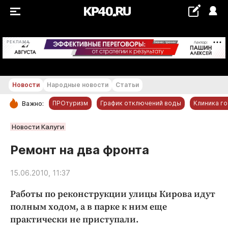
+24...+25 °С
РЕКЛАМА
Новости
Народные новости
Статьи
ПРОтуризм
График отключений воды
Клиника г
Важно:
РУБРИКИ
Новости Калуги
Обнинск
Ремонт на два фронта
Новости компаний
15.06.2010, 11:37
Статьи
Народные новости
Работы по реконструкции улицы Кирова идут
Авто и транспорт
полным ходом, а в парке к ним еще
практически не приступали.
Благоустройство