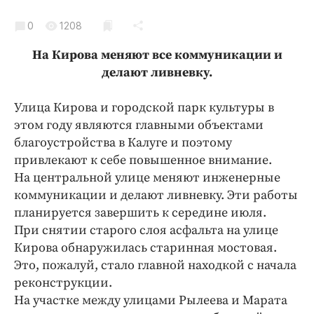
Криминал
0
1208
Культура
Недвижимость и ЖКХ
На Кирова меняют все коммуникации и
делают ливневку.
Образование
Общество
Улица Кирова и городской парк культуры в
Погода
этом году являются главными объектами
Праздники
благоустройства в Калуге и поэтому
Происшествия
привлекают к себе повышенное внимание.
На центральной улице меняют инженерные
Спорт
коммуникации и делают ливневку. Эти работы
Экономика и бизнес
планируется завершить к середине июля.
ПРОЕКТЫ
При снятии старого слоя асфальта на улице
Кирова обнаружилась старинная мостовая.
Блоги
Это, пожалуй, стало главной находкой с начала
Издания
реконструкции.
Медиаперсона
На участке между улицами Рылеева и Марата