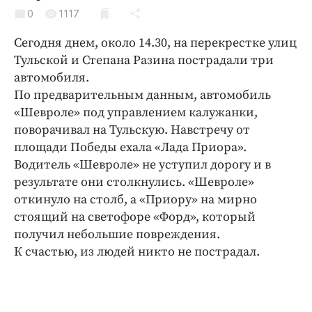
Криминал
0
1117
Культура
Сегодня днем, около 14.30, на перекрестке улиц
Недвижимость и ЖКХ
Тульской и Степана Разина пострадали три
Образование
автомобиля.
Общество
По предварительным данным, автомобиль
«Шевроле» под управлением калужанки,
Погода
поворачивал на Тульскую. Навстречу от
Праздники
площади Победы ехала «Лада Приора».
Происшествия
Водитель «Шевроле» не уступил дорогу и в
Спорт
результате они столкнулись. «Шевроле»
Экономика и бизнес
откинуло на столб, а «Приору» на мирно
стоящий на светофоре «Форд», который
ПРОЕКТЫ
получил небольшие повреждения.
К счастью, из людей никто не пострадал.
Блоги
Издания
Медиаперсона