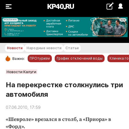
РЕКЛАМА
+18...+19 °С
Новости
Народные новости
Статьи
ПРОтуризм
График отключений воды
Клиника г
Важно:
РУБРИКИ
Новости Калуги
Обнинск
На перекрестке столкнулись три
Новости компаний
автомобиля
Статьи
Народные новости
07.06.2010, 17:59
Авто и транспорт
«Шевроле» врезался в столб, а «Приора» в
Благоустройство
«Форд».