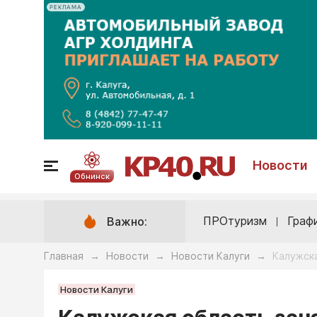
РЕКЛАМА
Новости
Обнинск
ПРОтуризм
Граф
Важно:
Главная
Новости
Новости Калуги
Калужска
→
→
→
Новости Калуги