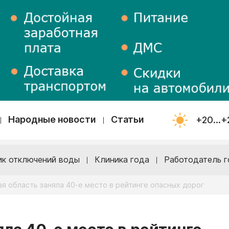
Народные новости
Статьи
+20...+
ик отключений воды
Клиника года
Работодатель г
я область заняла 40-е место в рейтинге опасных дорог