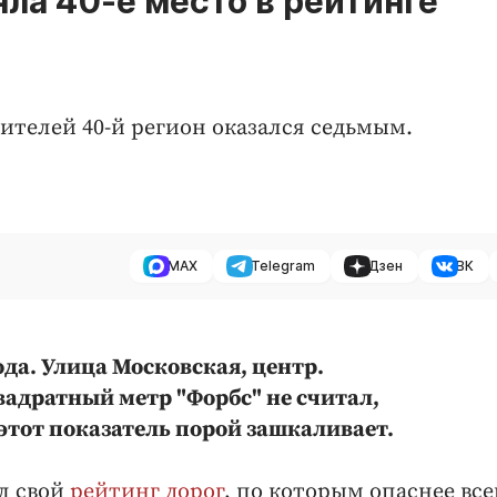
ла 40-е место в рейтинге
ителей 40-й регион оказался седьмым.
MAX
Telegram
Дзен
ВК
ода. Улица Московская, центр.
вадратный метр "Форбс" не считал,
 этот показатель порой зашкаливает.
ал свой
рейтинг дорог
, по которым опаснее все