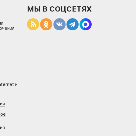
МЫ В СОЦСЕТЯХ
и.
лючения
ternet и
ния
вое
ния