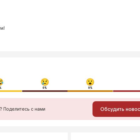
м!
%
0%
0%
Обсудить ново
ь? Поделитесь с нами