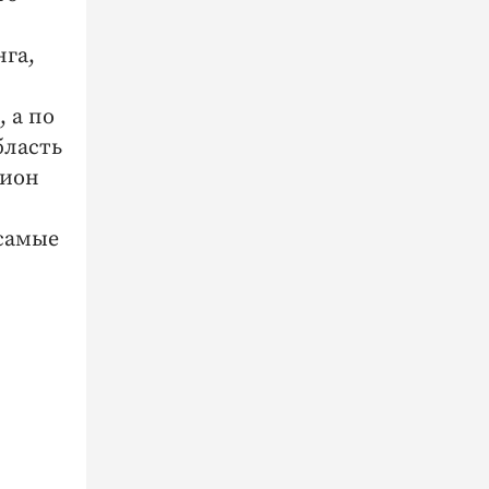
нга,
 а по
бласть
гион
 самые