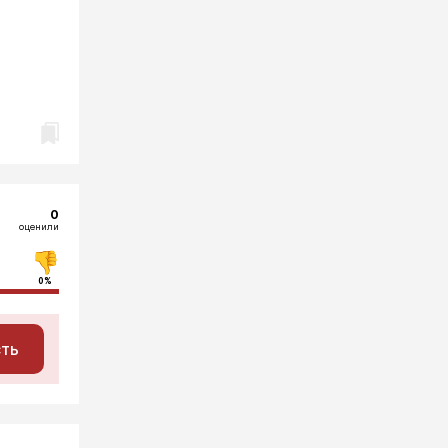
0
оценили
0%
сть