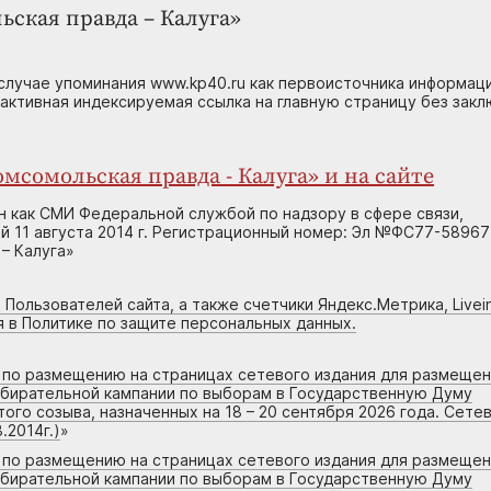
ьская правда – Калуга»
случае упоминания www.kp40.ru как первоисточника информаци
 активная индексируемая ссылка на главную страницу без зак
мсомольская правда - Калуга» и на сайте
н как СМИ Федеральной службой по надзору в сфере связи,
 11 августа 2014 г. Регистрационный номер: Эл №ФС77-58967
– Калуга»
 Пользователей сайта, а также счетчики Яндекс.Метрика, Livein
я в Политике по защите персональных данных.
г по размещению на страницах сетевого издания для размеще
збирательной кампании по выборам в Государственную Думу
го созыва, назначенных на 18 – 20 сентября 2026 года. Сете
.2014г.)
»
г по размещению на страницах сетевого издания для размеще
збирательной кампании по выборам в Государственную Думу