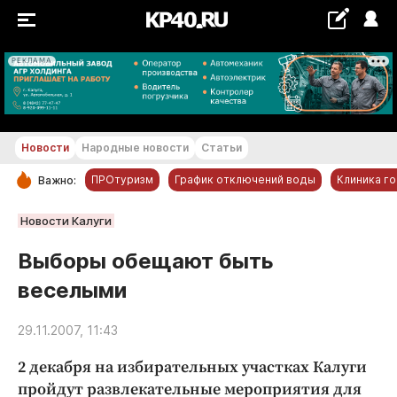
РЕКЛАМА
+21...+22 °С
Новости
Народные новости
Статьи
ПРОтуризм
График отключений воды
Клиника г
Важно:
РУБРИКИ
Новости Калуги
Обнинск
Выборы обещают быть
Новости компаний
веселыми
Статьи
Народные новости
29.11.2007, 11:43
Авто и транспорт
2 декабря на избирательных участках Калуги
Благоустройство
пройдут развлекательные мероприятия для