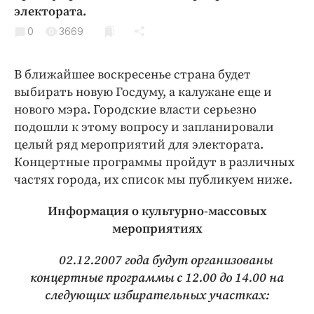
Криминал
электората.
Культура
0
3669
Недвижимость и ЖКХ
Образование
В ближайшее воскресенье страна будет
выбирать новую Госдуму, а калужане еще и
Общество
нового мэра. Городские власти серьезно
Погода
подошли к этому вопросу и запланировали
Праздники
целый ряд мероприятий для электората.
Происшествия
Концертные программы пройдут в различных
Спорт
частях города, их список мы публикуем ниже.
Экономика и бизнес
Информация о культурно-массовых
ПРОЕКТЫ
мероприятиях
Блоги
02.12.2007 года будут организованы
Издания
концертные программы с 12.00 до 14.00 на
следующих избирательных участках:
Медиаперсона