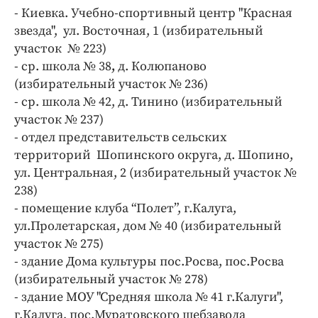
Интересное чтиво
- Киевка. Учебно-спортивный центр "Красная
Клиника года
звезда", ул. Восточная, 1 (избирательный
Бренд года
участок № 223)
- ср. школа № 38
,
д. Колюпаново
Работодатель года
(избирательный участок № 236)
- ср. школа № 42, д. Тинино (избирательный
участок № 237)
- отдел представительств сельских
территорий Шопинского округа, д. Шопино,
ул. Центральная, 2 (избирательный участок №
238)
- помещение клуба “Полет”, г.Калуга,
ул.Пролетарская, дом № 40 (избирательный
участок № 275)
- здание Дома культуры пос.Росва, пос.Росва
(избирательный участок № 278)
- здание МОУ "Средняя школа № 41 г.Калуги",
г.Калуга, пос.Муратовского щебзавода