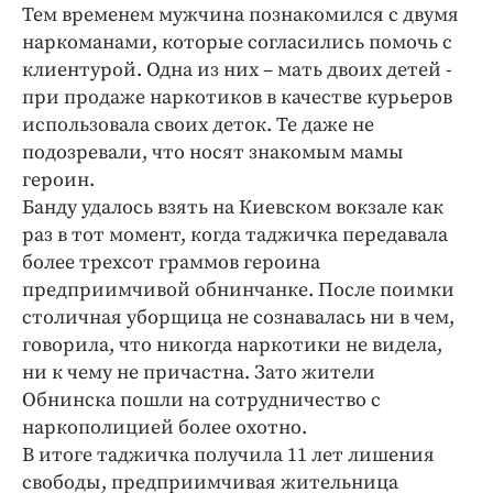
Интересное чтиво
Тем временем мужчина познакомился с двумя
Клиника года
наркоманами, которые согласились помочь с
клиентурой. Одна из них – мать двоих детей -
Бренд года
при продаже наркотиков в качестве курьеров
Работодатель года
использовала своих деток. Те даже не
подозревали, что носят знакомым мамы
героин.
Банду удалось взять на Киевском вокзале как
раз в тот момент, когда таджичка передавала
более трехсот граммов героина
предприимчивой обнинчанке. После поимки
столичная уборщица не сознавалась ни в чем,
говорила, что никогда наркотики не видела,
ни к чему не причастна. Зато жители
Обнинска пошли на сотрудничество с
наркополицией более охотно.
В итоге таджичка получила 11 лет лишения
свободы, предприимчивая жительница