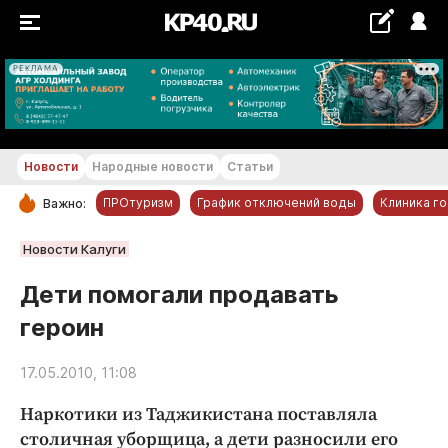
РЕКЛАМА
+21...+22 °С
Новости
Народные новости
Статьи
ПРОтуризм
График отключений воды
Клиника г
Важно:
РУБРИКИ
Новости Калуги
Обнинск
Дети помогали продавать
Новости компаний
героин
Статьи
Народные новости
17.05.2010, 11:08
Авто и транспорт
Наркотики из Таджикистана поставляла
Благоустройство
столичная уборщица, а дети разносили его