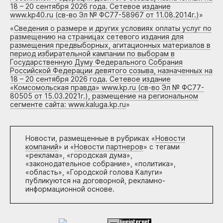
18 – 20 сентября 2026 года. Сетевое издание
www.kp40.ru (св-во Эл № ФС77-58967 от 11.08.2014г.)
»
«
Сведения о размере и других условиях оплаты услуг по
размещению на страницах сетевого издания для
размещения предвыборных, агитационных материалов в
период избирательной кампании по выборам в
Государственную Думу Федерального Собрания
Российской Федерации девятого созыва, назначенных на
18 – 20 сентября 2026 года. Сетевое издание
«Комсомольская правда» www.kp.ru (св-во Эл № ФС77-
80505 от 15.03.2021г.), размещение на региональном
сегменте сайта: www.kaluga.kp.ru
»
Новости, размещенные в рубриках «
Новости
компаний
» и «
Новости партнеров
» с тегами
«реклама», «городская дума»,
«законодательное собрание», «политика»,
«область», «Городской голова Калуги»
публикуются на договорной, рекламно-
информационной основе.