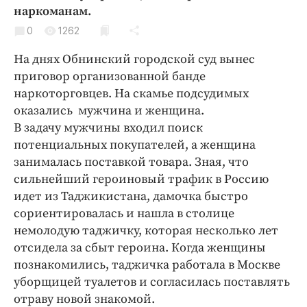
Криминал
наркоманам.
Культура
0
1262
Недвижимость и ЖКХ
На днях Обнинский городской суд вынес
Образование
приговор организованной банде
Общество
наркоторговцев. На скамье подсудимых
оказались мужчина и женщина.
Погода
В задачу мужчины входил поиск
Праздники
потенциальных покупателей, а женщина
Происшествия
занималась поставкой товара. Зная, что
Спорт
сильнейший героиновый трафик в Россию
Экономика и бизнес
идет из Таджикистана, дамочка быстро
сориентировалась и нашла в столице
ПРОЕКТЫ
немолодую таджичку, которая несколько лет
отсидела за сбыт героина. Когда женщины
Блоги
познакомились, таджичка работала в Москве
Издания
уборщицей туалетов и согласилась поставлять
Медиаперсона
отраву новой знакомой.