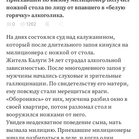
Криминал
ножкой стола по лицу от впавшего в «белую
Культура
горячку» алкоголика.
Недвижимость и ЖКХ
0
1262
Образование
На днях состоялся суд над калужанином,
Общество
который после длительного запоя кинулся на
Погода
милиционера с ножкой от стола.
Житель Калуги 34 лет страдал алкогольной
Праздники
зависимостью. После многодневного запоя у
Происшествия
мужчины начались слуховые и зрительные
Спорт
галлюцинации. По свидетельству его матери,
Экономика и бизнес
ему повсюду стали мерещиться враги.
«Обороняясь» от них, мужчина разбил окно в
ПРОЕКТЫ
своей квартире, потом разломал стол и
Блоги
вооружился ножками от него.
Увидев неадекватное поведение сына, мать
Издания
вызвала милицию. Приехавшие милиционеры
Медиаперсона
начали разбираться в деле, и когда один